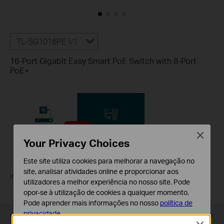
TL-SG1016PE V1
16-Port Gigabit Easy Smart PoE Switch with 8-Port
PoE+
Close
Your Privacy Choices
Este site utiliza cookies para melhorar a navegação no
site, analisar atividades online e proporcionar aos
Introducing TP-Link PoE Switches
utilizadores a melhor experiência no nosso site. Pode
opor-se à utilização de cookies a qualquer momento.
Pode aprender mais informações no nosso
política de
privacidade
.
Visão geral