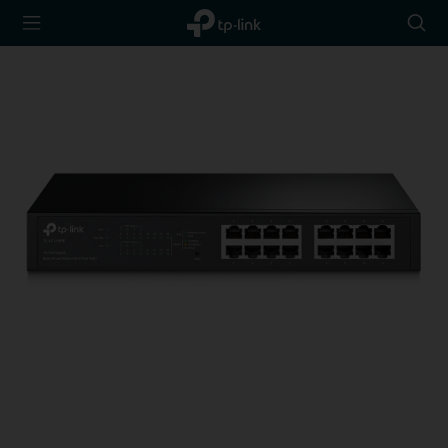
TP-Link,
Searc
Reliably
icon
Smart