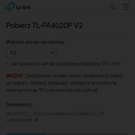
Click
Search
Menu
TP-Link, Reliably Smart
to
skip
the
Pobierz
TL-PA4020P
V2
navigation
bar
Wybierz wersję sprzętową:
V2
>
Jak sprawdzić wersję sprzętową urządzenia TP-Link?
WAŻNE
: Dostępność modeli i wersji sprzętowych zależy
od regionu. Możesz sprawdzić dostępne produkty na
lokalnej stronie TP-Link (www.tp-link.com.pl).
Dokumenty
Wired PLC_ Quick Installation Guide(EU2_18
Languages)