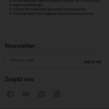
2. Fix the bug that have no 'website' button for TL-WPA4220
to login the web page.
3. Correct the Powerline Speed of 9 series devices.
4. Fix the problem that upgrade fails in some occasions.
Newsletter
Adres e-mail
Zapisz się
Znajdź nas