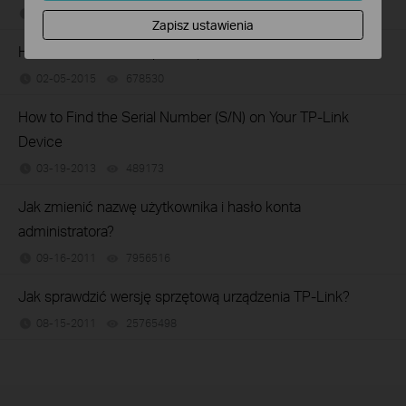
02-19-2019
7625175
views
Zapisz ustawienia
How to connect computers/phones to a wireless network
02-05-2015
678530
views
How to Find the Serial Number (S/N) on Your TP-Link
Device
03-19-2013
489173
views
Jak zmienić nazwę użytkownika i hasło konta
administratora?
09-16-2011
7956516
views
Jak sprawdzić wersję sprzętową urządzenia TP-Link?
08-15-2011
25765498
views