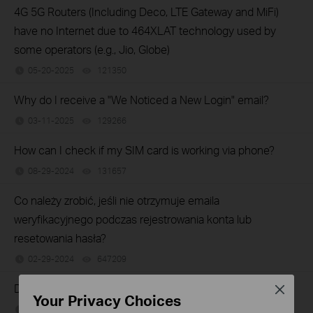
4G 5G Routers (Including Deco, LTE Gateway and MiFi)
have no Internet due to 464XLAT technology used by
some operators (e.g., Jio, Globe)
05-20-2025
121350
views
Why do I receive a "We Noticed a New Login" email?
03-11-2025
129266
views
How can I check if my SIM card is working via phone?
08-29-2024
131657
views
Co należy zrobić, jeśli nie otrzymuje emaila
weryfikacyjnego podczas rejestrowania konta lub
resetowania hasła?
02-29-2024
647209
views
Dlaczego nie mogę uzyskać dostępu do tplinkwifi.net?
Close
Your Privacy Choices
03-21-2022
16289805
views