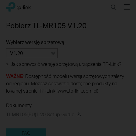
Click
Search
Menu
TP-Link, Reliably Smart
to
skip
the
Pobierz
TL-MR105
V1.20
navigation
bar
Wybierz wersję sprzętową:
V1.20
>
Jak sprawdzić wersję sprzętową urządzenia TP-Link?
WAŻNE
: Dostępność modeli i wersji sprzętowych zależy
od regionu. Możesz sprawdzić dostępne produkty na
lokalnej stronie TP-Link (www.tp-link.com.pl).
Dokumenty
TLMR105(EU)1.20 Setup Gudie
FAQ