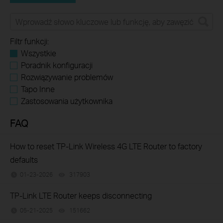
Filtr funkcji:
Wszystkie
Poradnik konfiguracji
Rozwiązywanie problemów
Tapo Inne
Zastosowania użytkownika
FAQ
How to reset TP-Link Wireless 4G LTE Router to factory
defaults
01-23-2026
317903
views
TP-Link LTE Router keeps disconnecting
05-21-2025
151662
views