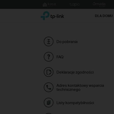
Click
to
TP-Link, Reliably Smart
skip
DLA DOMU
the
navigation
bar
Do pobrania
FAQ
Deklaracje zgodności
Adres kontaktowy wsparcia
technicznego
Listy kompatybilności