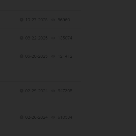
10-27-2025
56960
views
08-22-2025
135074
views
05-20-2025
121412
views
02-29-2024
647305
views
02-26-2024
610534
views