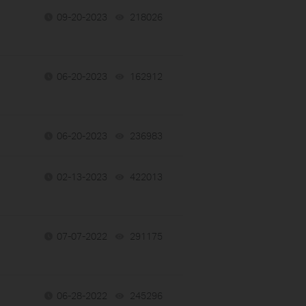
09-20-2023
218026
views
06-20-2023
162912
views
06-20-2023
236983
views
02-13-2023
422013
views
07-07-2022
291175
views
06-28-2022
245296
views