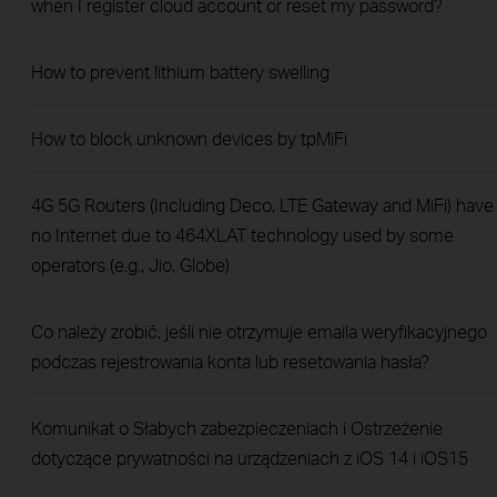
when I register cloud account or reset my password?
How to prevent lithium battery swelling
How to block unknown devices by tpMiFi
4G 5G Routers (Including Deco, LTE Gateway and MiFi) have
no Internet due to 464XLAT technology used by some
operators (e.g., Jio, Globe)
Co należy zrobić, jeśli nie otrzymuje emaila weryfikacyjnego
podczas rejestrowania konta lub resetowania hasła?
Komunikat o Słabych zabezpieczeniach i Ostrzeżenie
dotyczące prywatności na urządzeniach z iOS 14 i iOS15