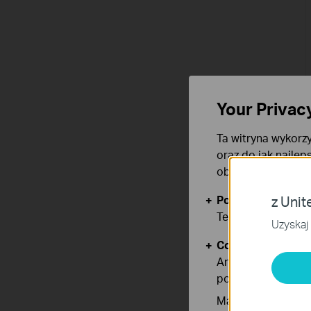
Your Privac
Ta witryna wykorzy
oraz do jak najlep
obsługę plików co
Podstawowe Cook
z Unit
Te pliki cookies 
Uzyskaj 
Cookies dotyczące
Analiza - Te pliki
poprawę i dostoso
Marketing - Te pl