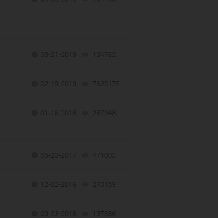
08-21-2019
134762
views
02-19-2019
7625175
views
01-16-2018
287948
views
05-23-2017
471003
views
12-02-2016
270159
views
03-23-2016
197686
views