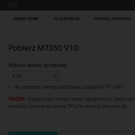
W
SMART HOME
DLA BIZNESU
SERVICE PROVIDER
Pobierz
M7350
V10
Wybierz wersję sprzętową:
V10
>
Jak sprawdzić wersję sprzętową urządzenia TP-Link?
WAŻNE
: Dostępność modeli i wersji sprzętowych zależy od
produkty na lokalnej stronie TP-Link (www.tp-link.com.pl).