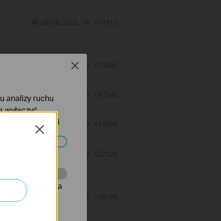
06-28-2022
674912
views
Close
06-28-2022
174494
views
06-28-2022
142243
views
lu analizy ruchu
na wyłączyć
tyce prywatności
06-28-2022
114955
views
Close
ać wyłączone.
06-13-2022
132125
views
onie, co umożliwia
z
04-25-2022
149199
views
rów reklamowych