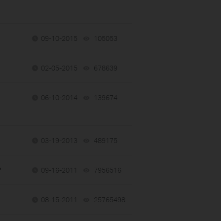
09-10-2015
105053
views
02-05-2015
678639
views
06-10-2014
139674
views
03-19-2013
489175
views
?
09-16-2011
7956516
views
08-15-2011
25765498
views