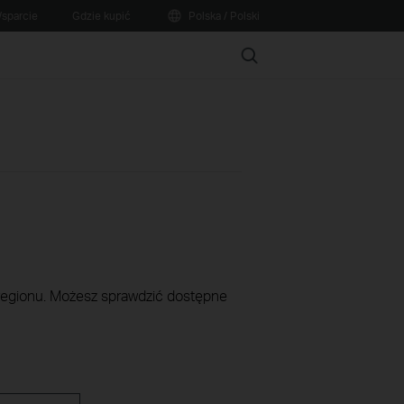
sparcie
Gdzie kupić
Polska / Polski
Search
 regionu. Możesz sprawdzić dostępne