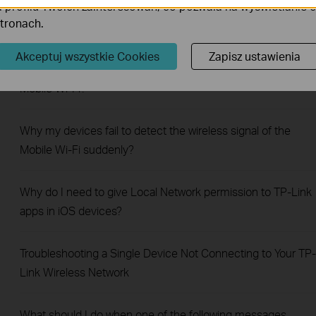
 profilu Twoich zainteresowań, co pozwala na wyświetlanie
stronach.
Jak zainstalować kartę SIM w routerze LTE?
Akceptuj wszystkie Cookies
Zapisz ustawienia
What are the most frequent asked questions about the 4G
Mobile Wi-Fi?
Why my devices fail to detect the wireless signal of the
Mobile Wi-Fi suddenly?
Why do I need to give Local Network permission to TP-Link
apps in iOS devices?
Troubleshooting a Single Device Not Connecting to Your TP-
Link Wireless Network
What should I do when one of the following messages