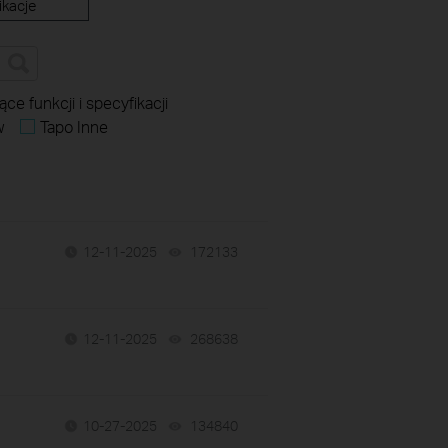
ikacje
ce funkcji i specyfikacji
w
Tapo Inne
12-11-2025
172133
views
12-11-2025
268638
views
10-27-2025
134840
views