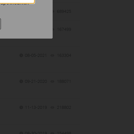
 odpowiednich
04-22-2022
689425
views
04-22-2022
167499
views
08-05-2021
163304
views
09-21-2020
188071
views
11-13-2019
218802
views
08-30-2019
154498
views