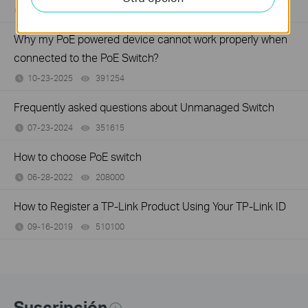
10-06-2011
325723
views
Why my PoE powered device cannot work properly when
connected to the PoE Switch?
10-23-2025
391254
views
Frequently asked questions about Unmanaged Switch
07-23-2024
351615
views
How to choose PoE switch
06-28-2022
208000
views
How to Register a TP-Link Product Using Your TP-Link ID
09-16-2019
510100
views
Suscripción