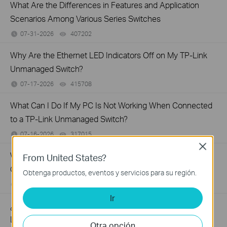
What Are the Differences in Features and Application
Scenarios Among Various Series Switches
07-31-2026
407202
views
Why Are the Ethernet LED Indicators Off on My TP-Link
Unmanaged Switch?
07-17-2026
415708
views
What Can I Do If My PC Is Not Working When Connected
to a TP-Link Unmanaged Switch?
07-16-2026
317015
views
Close
What Can I Do If My PC Has Slow Network Speed When
From United States?
Connected to an Unmanaged Switch?
Obtenga productos, eventos y servicios para su región.
07-16-2026
359119
views
Ir
¿Cómo configurar una red POE mediante el uso de TP-
Link productos POE?
Otra opción