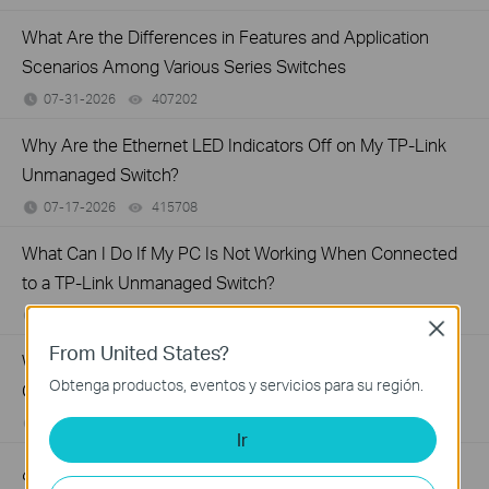
What Are the Differences in Features and Application
Scenarios Among Various Series Switches
07-31-2026
407202
views
Why Are the Ethernet LED Indicators Off on My TP-Link
Unmanaged Switch?
07-17-2026
415708
views
What Can I Do If My PC Is Not Working When Connected
to a TP-Link Unmanaged Switch?
07-16-2026
317015
views
Close
From United States?
What Can I Do If My PC Has Slow Network Speed When
Obtenga productos, eventos y servicios para su región.
Connected to an Unmanaged Switch?
07-16-2026
359119
views
Ir
¿Cómo configurar una red POE mediante el uso de TP-