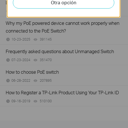
Otra opción
Link productos POE?
10-06-2011
325723
views
Why my PoE powered device cannot work properly when
connected to the PoE Switch?
10-23-2025
391145
views
Frequently asked questions about Unmanaged Switch
07-23-2024
351470
views
How to choose PoE switch
06-28-2022
207895
views
How to Register a TP-Link Product Using Your TP-Link ID
09-16-2019
510100
views