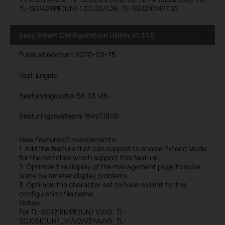
TL-SG1428PE(UN) 1.0/1.20/1.26, TL-SG1210MPE V2.
Easy Smart Configuration Utility v1.3.1.0
Publicatiedatum:
2020-09-25
Taal:
Engels
Bestandsgrootte:
56.03 MB
Besturingssysteem: Win/7/8/10
New Features/Enhancements:
1. Add the feature that can support to enable Extend Mode
for the switches which support this feature.
2. Optimize the display of the management page to solve
some parameter display problems.
3. Optimize the character set to have no limit for the
configuration file name.
Notes:
For TL-SG1218MPE(UN) V1/V2, TL-
SG105E(UN)_V1/V2/V3/V4/V5, TL-