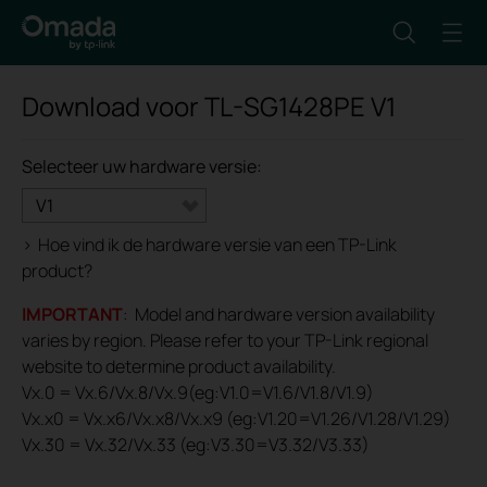
Download voor
TL-SG1428PE
V1
Selecteer uw hardware versie:
V1
>
Hoe vind ik de hardware versie van een TP-Link
product?
IMPORTANT
: Model and hardware version availability
varies by region. Please refer to your TP-Link regional
website to determine product availability.
Vx.0 = Vx.6/Vx.8/Vx.9(eg:V1.0=V1.6/V1.8/V1.9)
Vx.x0 = Vx.x6/Vx.x8/Vx.x9 (eg:V1.20=V1.26/V1.28/V1.29)
Vx.30 = Vx.32/Vx.33 (eg:V3.30=V3.32/V3.33)