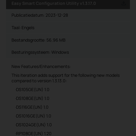
Easy Smart Configuration Utility v1.3.17.0
Publicatiedatum:
2023-12-28
Taal:
Engels
Bestandsgrootte:
56.96 MB
Besturingssysteem: Windows
New Features/Enhancements:
This iteration adds support for the following new models
compared to version 1.3.13.0:
·DS105GE(UN) 1.0
·DS108GE(UN) 1.0
·DS116GE(UN) 1.0
·DS1016GE(UN) 1.0
·DS1024GE(UN) 1.0
·RP108GE(UN) 1.20