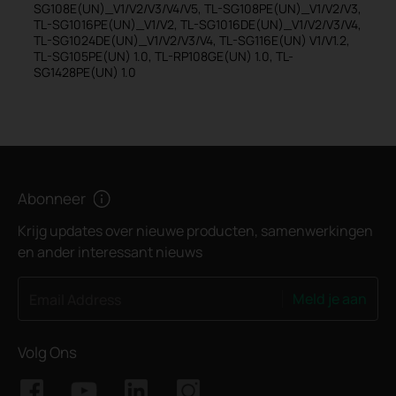
SG108E(UN)_V1/V2/V3/V4/V5, TL-SG108PE(UN)_V1/V2/V3,
TL-SG1016PE(UN)_V1/V2, TL-SG1016DE(UN)_V1/V2/V3/V4,
TL-SG1024DE(UN)_V1/V2/V3/V4, TL-SG116E(UN) V1/V1.2,
TL-SG105PE(UN) 1.0, TL-RP108GE(UN) 1.0, TL-
SG1428PE(UN) 1.0
Abonneer
Krijg updates over nieuwe producten, samenwerkingen
en ander interessant nieuws
Meld je aan
Email Address
Volg Ons