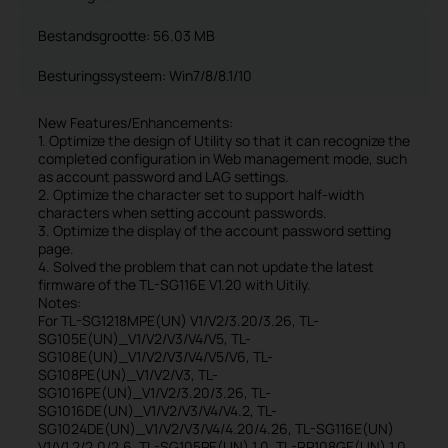
Bestandsgrootte:
56.03 MB
Besturingssysteem: Win7/8/8.1/10
New Features/Enhancements:
1. Optimize the design of Utility so that it can recognize the
completed configuration in Web management mode, such
as account password and LAG settings.
2. Optimize the character set to support half-width
characters when setting account passwords.
3. Optimize the display of the account password setting
page.
4. Solved the problem that can not update the latest
firmware of the TL-SG116E V1.20 with Uitily.
Notes:
For TL-SG1218MPE(UN) V1/V2/3.20/3.26, TL-
SG105E(UN)_V1/V2/V3/V4/V5, TL-
SG108E(UN)_V1/V2/V3/V4/V5/V6, TL-
SG108PE(UN)_V1/V2/V3, TL-
SG1016PE(UN)_V1/V2/3.20/3.26, TL-
SG1016DE(UN)_V1/V2/V3/V4/V4.2, TL-
SG1024DE(UN)_V1/V2/V3/V4/4.20/4.26, TL-SG116E(UN)
V1/V1.2/2.0/2.6, TL-SG105PE(UN) 1.0, TL-RP108GE(UN) 1.0,