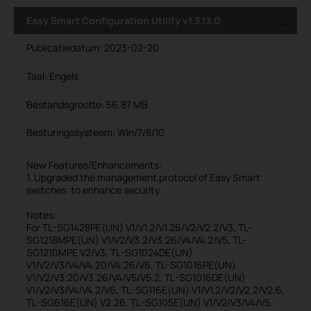
Easy Smart Configuration Utility v1.3.13.0
Publicatiedatum:
2023-02-20
Taal:
Engels
Bestandsgrootte:
56.87 MB
Besturingssysteem: Win/7/8/10
New Features/Enhancements:
1. Upgraded the management protocol of Easy Smart
switches to enhance security.
Notes:
For TL-SG1428PE(UN) V1/V1.2/V1.26/V2/V2.2/V3, TL-
SG1218MPE(UN) V1/V2/V3.2/V3.26/V4/V4.2/V5, TL-
SG1210MPE V2/V3, TL-SG1024DE(UN)
V1/V2/V3/V4/V4.20/V4.26/V6, TL-SG1016PE(UN)
V1/V2/V3.20/V3.26/V4/V5/V5.2, TL-SG1016DE(UN)
V1/V2/V3/V4/V4.2/V6, TL-SG116E(UN) V1/V1.2/V2/V2.2/V2.6,
TL-SG616E(UN) V2.26, TL-SG105E(UN) V1/V2/V3/V4/V5,