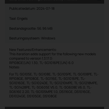
Publicatiedatum:
2024-07-18
Taal:
Engels
Bestandsgrootte:
56.96 MB
Besturingssysteem: Windows
New Features/Enhancements:
This iteration adds support for the following new models
compared to version 1.3.17.0:
RP108GE(UN) 1.30, TL-SG1016PE(UN) 6.0
Notes:
For TL-SG105E, TL-SG108E, TL-SG105PE, TL-SG108PE, TL-
RP108GE, RP108GE, TL-SG116E, TL-SG1016PE, TL-
SG1016DE, TL-SG1024DE, TL-SG1210MPE, TL-SG1218MPE,
TL-SG1428PE, TL-SG605E V5.0, TL-SG608E V6.0, TL-
SG616E 2.20, TL-SG105MPE 1.0, DS116GE, DS1016GE,
DS1024GE, DS105GE, DS108GE