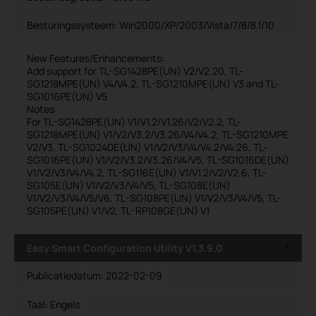
Besturingssysteem: Win2000/XP/2003/Vista/7/8/8.1/10
New Features/Enhancements:
Add support for TL-SG1428PE(UN) V2/V2.20, TL-
SG1218MPE(UN) V4/V4.2, TL-SG1210MPE(UN) V3 and TL-
SG1016PE(UN) V5
Notes:
For TL-SG1428PE(UN) V1/V1.2/V1.26/V2/V2.2, TL-
SG1218MPE(UN) V1/V2/V3.2/V3.26/V4/V4.2, TL-SG1210MPE
V2/V3, TL-SG1024DE(UN) V1/V2/V3/V4/V4.2/V4.26, TL-
SG1016PE(UN) V1/V2/V3.2/V3.26/V4/V5, TL-SG1016DE(UN)
V1/V2/V3/V4/V4.2, TL-SG116E(UN) V1/V1.2/V2/V2.6, TL-
SG105E(UN) V1/V2/V3/V4/V5, TL-SG108E(UN)
V1/V2/V3/V4/V5/V6, TL-SG108PE(UN) V1/V2/V3/V4/V5, TL-
SG105PE(UN) V1/V2, TL-RP108GE(UN) V1
Easy Smart Configuration Utility V1.3.9.0
Publicatiedatum:
2022-02-09
Taal:
Engels