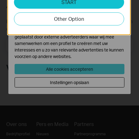
START
Cookies voor analyse geven ons de mogelijkheid uw
Abonneer
activiteiten op onze website te volgen en zo de
functionaliteit van de website aan te passen en te
Other Option
Krijg updates over nieuwe producten, samenwerkingen
verbeteren.
en ander interessant nieuws
Marketing cookies kunnen op onze website worden
geplaatst door externe adverteerders waar wij mee
Email Address
samenwerken om een profiel te creëren met uw
Meld je aan
interesses en u zo van relevante advertenties te kunnen
voorzien op andere websites.
Volg Ons
Alle cookies accepteren
Instellingen opslaan
Over ons
Pers en Media
Partners
Bedrijfsprofiel
Nieuws
Partnerprogramma