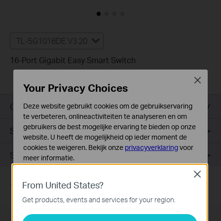
TL-SG1016DE V3.20
16-Port Gigabit Easy Smart Switch
Close
Your Privacy Choices
Overzicht
Deze website gebruikt cookies om de gebruikservaring
te verbeteren, onlineactiviteiten te analyseren en om
gebruikers de best mogelijke ervaring te bieden op onze
Specificaties
website. U heeft de mogelijkheid op ieder moment de
cookies te weigeren. Bekijk onze
privacyverklaring
voor
Support
meer informatie.
Close
Standaard Cookies
From United States?
Deze cookies zijn noodzakelijk voor de werking van de
1. DSCP QoS is for V2 and later version.
website en kunnen niet worden uitgeschakeld.
Get products, events and services for your region.
Analyse en Marketing Cookies