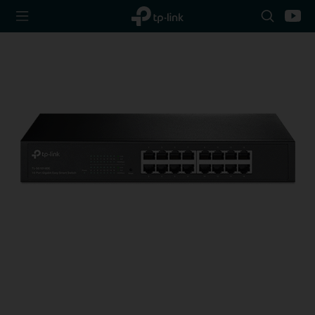
TP-Link,
Search
Youtu
Reliably
icon
Smart