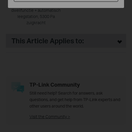
robotstofzuiger met
dweilfunctie + automatisch
leegstation, 5300 Pa
zuigkracht
This Article Applies to:
TP-Link Community
Still need help? Search for answers, ask
questions, and get help from TP-Link experts and
other users around the world.
Visit the Community >