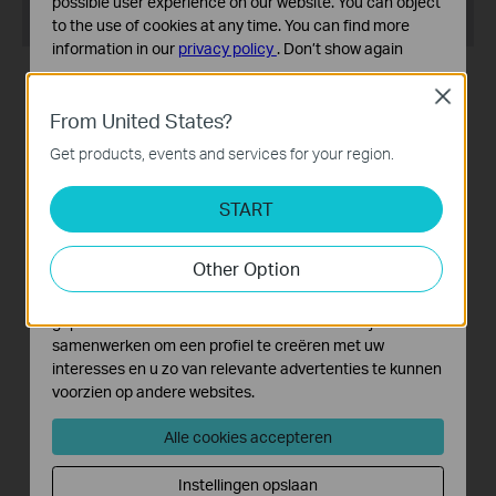
possible user experience on our website. You can object
Recommend Products
to the use of cookies at any time. You can find more
information in our
privacy policy
.
Don’t show again
NIEUW
Standaard Cookies
Close
Deze cookies zijn noodzakelijk voor de werking van de
From United States?
website en kunnen niet worden uitgeschakeld.
Get products, events and services for your region.
Analyse en Marketing Cookies
Tapo RV50 Pro Omni
Tapo RV20 Max
Cookies voor analyse geven ons de mogelijkheid uw
START
Robotstofzuiger met dweil +
MagSlim™ LiDAR-navigatie
activiteiten op onze website te volgen en zo de
geavanceerd zelfreinigend
robotstofzuiger met
functionaliteit van de website aan te passen en te
Other Option
dockingstation
dweilfunctie, 5300 Pa
verbeteren.
zuigkracht
Marketing cookies kunnen op onze website worden
geplaatst door externe adverteerders waar wij mee
samenwerken om een profiel te creëren met uw
interesses en u zo van relevante advertenties te kunnen
voorzien op andere websites.
Alle cookies accepteren
Tapo RV20 Max Plus
Instellingen opslaan
MagSlim™ LiDAR-navigatie