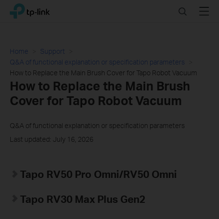
Click
Search
Menu
TP-Link, Reliably Smart
to
skip
the
navigation
Home
Support
bar
Q&A of functional explanation or specification parameters
How to Replace the Main Brush Cover for Tapo Robot Vacuum
How to Replace the Main Brush
Cover for Tapo Robot Vacuum
Q&A of functional explanation or specification parameters
Last updated: July 16, 2026
Tapo RV50 Pro Omni/RV50 Omni
Tapo RV30 Max Plus Gen2