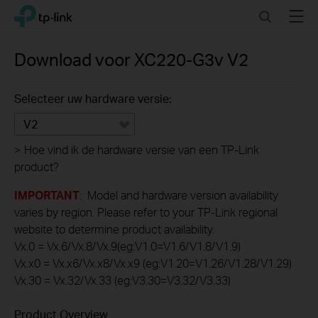
Click
Search
Menu
TP-Link, Reliably Smart
to
skip
the
Download voor
XC220-G3v
V2
navigation
bar
Selecteer uw hardware versie:
V2
>
Hoe vind ik de hardware versie van een TP-Link
product?
IMPORTANT
: Model and hardware version availability
varies by region. Please refer to your TP-Link regional
website to determine product availability.
Vx.0 = Vx.6/Vx.8/Vx.9(eg:V1.0=V1.6/V1.8/V1.9)
Vx.x0 = Vx.x6/Vx.x8/Vx.x9 (eg:V1.20=V1.26/V1.28/V1.29)
Vx.30 = Vx.32/Vx.33 (eg:V3.30=V3.32/V3.33)
Product Overview