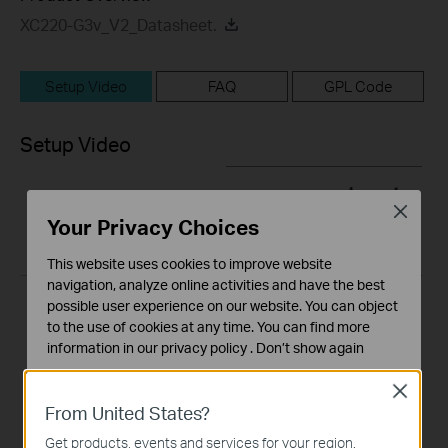
XC220-G3v_V2_Datasheet.
Setup Video
FAQ
GPL Code
Setup Video
Close
Your Privacy Choices
This website uses cookies to improve website
navigation, analyze online activities and have the best
possible user experience on our website. You can object
How to set up the
How to set up the
to the use of cookies at any time. You can find more
TP-Link PON
TP-Link Wireless
information in our
privacy policy
.
Don’t show again
Terminal (take
PON Router (take
Standaard Cookies
XZ000-G7 as
XC220-G3v as
Close
Deze cookies zijn noodzakelijk voor de werking van de
example)
example)
From United States?
website en kunnen niet worden uitgeschakeld.
Get products, events and services for your region.