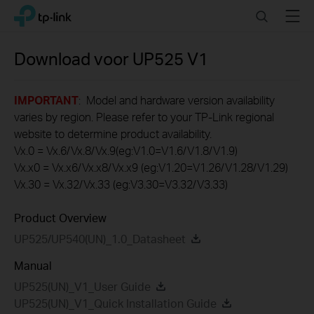
Click
Search
Menu
TP-Link, Reliably Smart
to
skip
the
Download voor
UP525
V1
navigation
bar
IMPORTANT
: Model and hardware version availability
varies by region. Please refer to your TP-Link regional
website to determine product availability.
Vx.0 = Vx.6/Vx.8/Vx.9(eg:V1.0=V1.6/V1.8/V1.9)
Vx.x0 = Vx.x6/Vx.x8/Vx.x9 (eg:V1.20=V1.26/V1.28/V1.29)
Vx.30 = Vx.32/Vx.33 (eg:V3.30=V3.32/V3.33)
Product Overview
UP525/UP540(UN)_1.0_Datasheet
Manual
UP525(UN)_V1_User Guide
UP525(UN)_V1_Quick Installation Guide