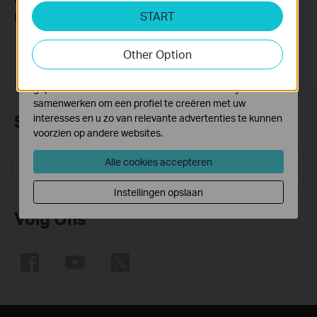
Cookies voor analyse geven ons de mogelijkheid uw
START
Device
activiteiten op onze website te volgen en zo de
functionaliteit van de website aan te passen en te
03-19-2013
489173
views
Other Option
verbeteren.
Marketing cookies kunnen op onze website worden
geplaatst door externe adverteerders waar wij mee
samenwerken om een profiel te creëren met uw
Subscription
interesses en u zo van relevante advertenties te kunnen
voorzien op andere websites.
Alle cookies accepteren
Email Address
Meld je aan
Instellingen opslaan
Volg Ons