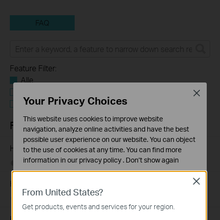
FAQ
Feature Filter:
Alle
Tapo Others
Close
Your Privacy Choices
User Application Requirement
This website uses cookies to improve website
FAQs
navigation, analyze online activities and have the best
possible user experience on our website. You can object
How to Find the Model Number of Your TP-Link Device
to the use of cookies at any time. You can find more
information in our
privacy policy
.
Don’t show again
01-12-2018
7625175
views
Standaard Cookies
Close
Hoe vind ik de hardware versie van een TP-Link product?
Deze cookies zijn noodzakelijk voor de werking van de
From United States?
website en kunnen niet worden uitgeschakeld.
07-22-2016
25765498
views
Get products, events and services for your region.
Analyse en Marketing Cookies
How to Find the Serial Number (S/N) on Your TP-Link