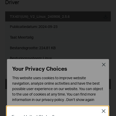
Driver
TX401(UN)_V2_Linux_240906_2.5.6
Publicatiedatum:
2024-09-23
Taal:
Meertalig
Bestandsgrootte:
224.81 KB
Besturingssysteem: Linux
Close
Your Privacy Choices
For Linux kernel >= 3.10.
This website uses cookies to improve website
navigation, analyze online activities and have the best
TX401(UN)_V2_20250702_Win 8_8.1_10_11
possible user experience on our website. You can object
Publicatiedatum:
2025-07-04
to the use of cookies at any time. You can find more
information in our
privacy policy
.
Don’t show again
Taal:
Meertalig
Standaard Cookies
Close
Deze cookies zijn noodzakelijk voor de werking van de
Bestandsgrootte:
4.69 MB