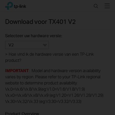
Click
Search
Menu
TP-Link, Reliably Smart
to
skip
the
Download voor
TX401
V2
navigation
bar
Selecteer uw hardware versie:
V2
>
Hoe vind ik de hardware versie van een TP-Link
product?
IMPORTANT
: Model and hardware version availability
varies by region. Please refer to your TP-Link regional
website to determine product availability.
Vx.0=Vx.6/Vx.8/Vx.9(eg:V1.0=V1.6/V1.8/V1.9)
Vx.x0=Vx.x6/Vx.x8/Vx.x9 (eg:V1.20=V1.26/V1.28/V1.29)
Vx.30=Vx.32/Vx.33 (eg:V3.30=V3.32/V3.33)
Product Overview