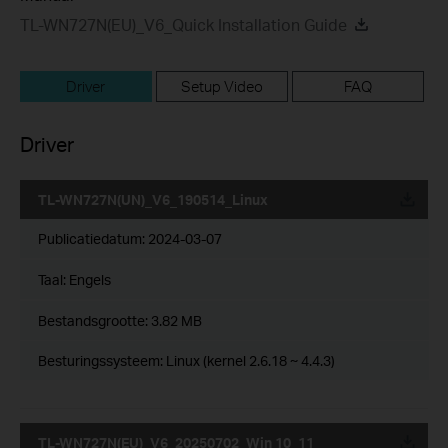
TL-WN727N(EU)_V6_Quick Installation Guide
Driver
Setup Video
FAQ
Driver
TL-WN727N(UN)_V6_190514_Linux
Publicatiedatum:
2024-03-07
Taal:
Engels
Bestandsgrootte:
3.82 MB
Besturingssysteem: Linux (kernel 2.6.18 ~ 4.4.3)
TL-WN727N(EU)_V6_20250702_Win 10_11