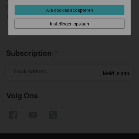
Device
Alle cookies accepteren
03-19-2013
489171
views
Instellingen opslaan
Subscription
Email Address
Meld je aan
Volg Ons