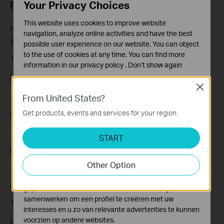
Your Privacy Choices
FAQs
This website uses cookies to improve website
How to Troubleshoot Unstable Internet Issue on Omada
navigation, analyze online activities and have the best
Switch
possible user experience on our website. You can object
to the use of cookies at any time. You can find more
06-24-2026
129875
views
information in our
privacy policy
.
Don’t show again
How to Troubleshoot No Internet Issue on Omada Switch
Standaard Cookies
Close
Deze cookies zijn noodzakelijk voor de werking van de
06-24-2026
184176
views
From United States?
website en kunnen niet worden uitgeschakeld.
Get products, events and services for your region.
Frequently asked questions about Unmanaged Switch
Analyse en Marketing Cookies
07-23-2024
351443
views
Cookies voor analyse geven ons de mogelijkheid uw
START
activiteiten op onze website te volgen en zo de
How to Find the Model Number of Your TP-Link Device
functionaliteit van de website aan te passen en te
Other Option
verbeteren.
01-12-2018
7625174
views
Marketing cookies kunnen op onze website worden
Hoe vind ik de hardware versie van een TP-Link product?
geplaatst door externe adverteerders waar wij mee
samenwerken om een profiel te creëren met uw
07-22-2016
25765498
views
interesses en u zo van relevante advertenties te kunnen
voorzien op andere websites.
How to Find the Serial Number (S/N) on Your TP-Link