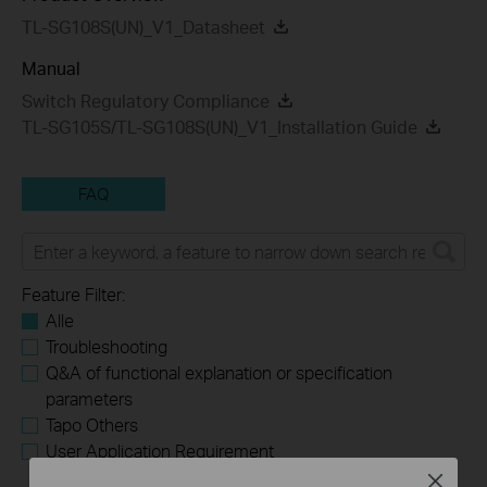
TL-SG108S(UN)_V1_Datasheet
Manual
Switch Regulatory Compliance
TL-SG105S/TL-SG108S(UN)_V1_Installation Guide
FAQ
Feature Filter:
Alle
Troubleshooting
Q&A of functional explanation or specification
parameters
Tapo Others
User Application Requirement
Close