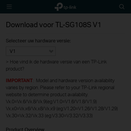
TP-Link,
Searc
Reliably
icon
Smart
Download voor
TL-SG108S
V1
Selecteer uw hardware versie:
V1
>
Hoe vind ik de hardware versie van een TP-Link
product?
IMPORTANT
: Model and hardware version availability
varies by region. Please refer to your TP-Link regional
website to determine product availability.
Vx.0=Vx.6/Vx.8/Vx.9(eg:V1.0=V1.6/V1.8/V1.9)
Vx.x0=Vx.x6/Vx.x8/Vx.x9 (eg:V1.20=V1.26/V1.28/V1.29)
Vx.30=Vx.32/Vx.33 (eg:V3.30=V3.32/V3.33)
Product Overview