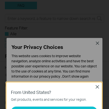
FAQ
Feature Filter:
Alle
Tapo Others
Close
User Application Requirement
Your Privacy Choices
FAQs
This website uses cookies to improve website
navigation, analyze online activities and have the best
possible user experience on our website. You can object
How to Find the Model Number of Your TP-Link Device
to the use of cookies at any time. You can find more
01-12-2018
7625175
views
information in our
privacy policy
.
Don’t show again
Hoe vind ik de hardware versie van een TP-Link product?
Standaard Cookies
Close
Deze cookies zijn noodzakelijk voor de werking van de
From United States?
07-22-2016
25765498
views
website en kunnen niet worden uitgeschakeld.
Get products, events and services for your region.
How to Find the Serial Number (S/N) on Your TP-Link
Analyse en Marketing Cookies