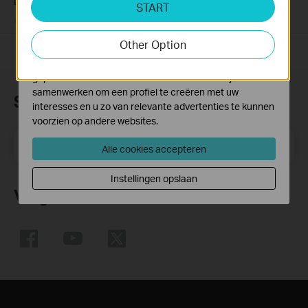
Device
Cookies voor analyse geven ons de mogelijkheid uw
START
activiteiten op onze website te volgen en zo de
03-19-2013
489173
views
functionaliteit van de website aan te passen en te
Other Option
verbeteren.
Marketing cookies kunnen op onze website worden
geplaatst door externe adverteerders waar wij mee
samenwerken om een profiel te creëren met uw
Subscription
interesses en u zo van relevante advertenties te kunnen
voorzien op andere websites.
Email Address
Meld je aan
Alle cookies accepteren
Instellingen opslaan
Volg Ons