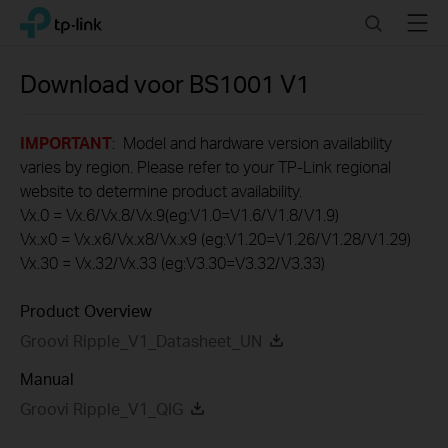
Click
Search
Menu
TP-Link, Reliably Smart
to
skip
the
Download voor
BS1001
V1
navigation
bar
IMPORTANT
: Model and hardware version availability
varies by region. Please refer to your TP-Link regional
website to determine product availability.
Vx.0 = Vx.6/Vx.8/Vx.9(eg:V1.0=V1.6/V1.8/V1.9)
Vx.x0 = Vx.x6/Vx.x8/Vx.x9 (eg:V1.20=V1.26/V1.28/V1.29)
Vx.30 = Vx.32/Vx.33 (eg:V3.30=V3.32/V3.33)
Product Overview
Groovi Ripple_V1_Datasheet_UN
Manual
Groovi Ripple_V1_QIG