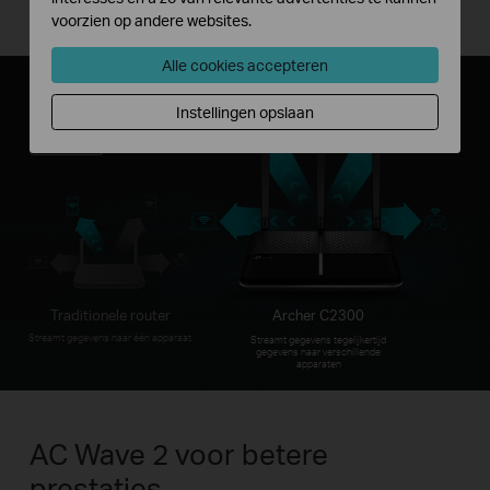
verbinding.
voorzien op andere websites.
Alle cookies accepteren
Instellingen opslaan
Traditionele router
Archer C2300
Streamt gegevens naar één apparaat
Streamt gegevens tegelijkertijd
gegevens naar verschillende
apparaten
AC Wave 2 voor betere
prestaties