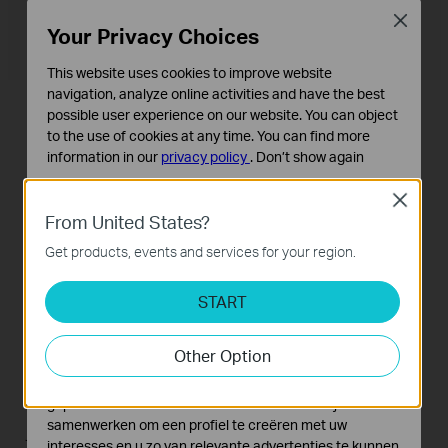
Close
Your Privacy Choices
This website uses cookies to improve website
navigation, analyze online activities and have the best
possible user experience on our website. You can object
to the use of cookies at any time. You can find more
information in our
privacy policy
.
Don’t show again
MU-MIMO en Smart Connect
Standaard Cookies
Close
voor betere verbindingen
Deze cookies zijn noodzakelijk voor de werking van de
From United States?
website en kunnen niet worden uitgeschakeld.
Get products, events and services for your region.
Archer C2300 kan tegelijkertijd met meerdere
Analyse en Marketing Cookies
Cookies voor analyse geven ons de mogelijkheid uw
apparaten communiceren dankzij de MU-MIMO-
START
activiteiten op onze website te volgen en zo de
technologie, en Smart Connect verplaatst elk
functionaliteit van de website aan te passen en te
apparaat naar de best beschikbare wifi-band. Met
Other Option
verbeteren.
deze functies kan iedereen tegelijkertijd online
Marketing cookies kunnen op onze website worden
gaan, zonder te hoeven wachten. Bovendien kun
geplaatst door externe adverteerders waar wij mee
samenwerken om een profiel te creëren met uw
je op ieder apparaat genieten van een goede
interesses en u zo van relevante advertenties te kunnen