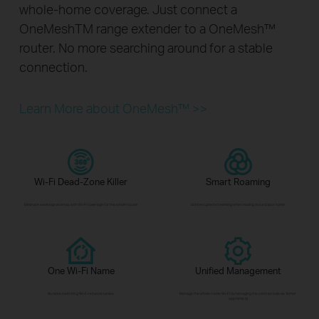
whole-home coverage. Just connect a
OneMeshTM range extender to a OneMesh™
router. No more searching around for a stable
connection.
Learn More about OneMesh™ >>
Wi-Fi Dead-Zone Killer
Smart Roaming
Eliminate weak signal areas with Wi-Fi coverage for the whole house
Uninterrupted streaming when moving around your home
One Wi-Fi Name
Unified Management
No more switching Wi-Fi network names
Manage the whole-home Wi-Fi by managing the central node via Tether
app/Web UI