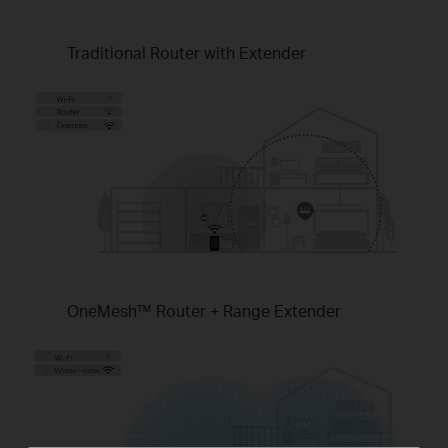
Traditional Router with Extender
OneMesh™ Router + Range Extender