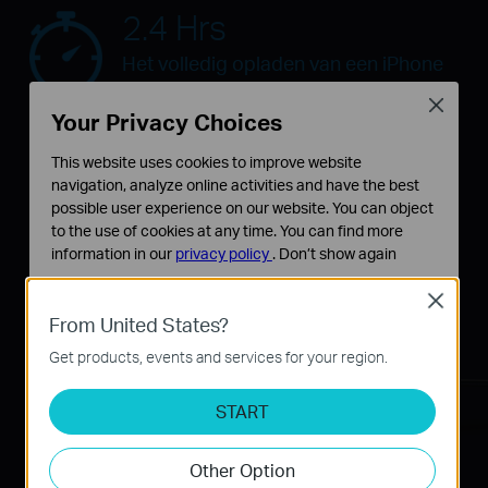
2.4 Hrs
Het volledig opladen van een iPhone
6s Plus
Close
Your Privacy Choices
UP540 / UP525 Elke poort Max. Uitvoer: 5V/2.4A
4.2 Uren
This website uses cookies to improve website
navigation, analyze online activities and have the best
Volledig opladen van een iPhone 6s
possible user experience on our website. You can object
to the use of cookies at any time. You can find more
Plus
information in our
privacy policy
.
Don’t show again
Originale oplader Elke Poort Max. Uitvoer: 5V/1A
Standaard Cookies
Close
Deze cookies zijn noodzakelijk voor de werking van de
From United States?
website en kunnen niet worden uitgeschakeld.
Get products, events and services for your region.
Analyse en Marketing Cookies
Cookies voor analyse geven ons de mogelijkheid uw
START
activiteiten op onze website te volgen en zo de
functionaliteit van de website aan te passen en te
Other Option
verbeteren.