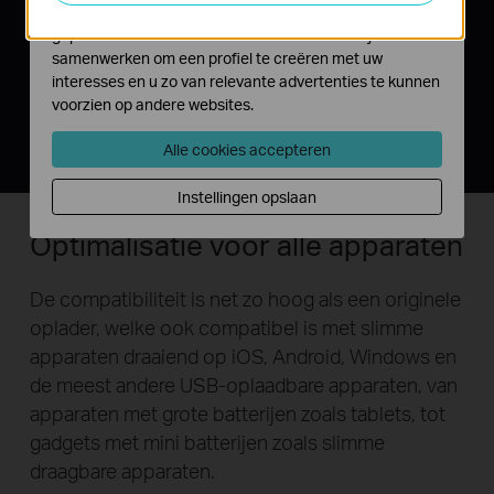
Marketing cookies kunnen op onze website worden
geplaatst door externe adverteerders waar wij mee
samenwerken om een profiel te creëren met uw
interesses en u zo van relevante advertenties te kunnen
voorzien op andere websites.
Alle cookies accepteren
Instellingen opslaan
Optimalisatie voor alle apparaten
De compatibiliteit is net zo hoog als een originele
oplader, welke ook compatibel is met slimme
apparaten draaiend op iOS, Android, Windows en
de meest andere USB-oplaadbare apparaten, van
apparaten met grote batterijen zoals tablets, tot
gadgets met mini batterijen zoals slimme
draagbare apparaten.