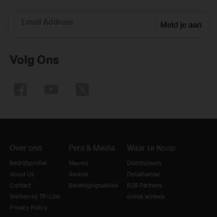
Email Address
Meld je aan
Volg Ons
Over ons
Pers & Media
Waar te Koop
Bedrijfsprofiel
Nieuws
Distributeurs
About Us
Awards
Detailhandel
Contact
Beveiligingsadvies
B2B Partners
Werken bij TP-Link
online winkels
Privacy Policy