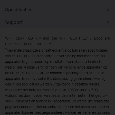
Specificaties
Support
Wi-Fi CERTIFIED 7™ and the Wi-Fi CERTIFIED 7 Logo are
trademarks of Wi-Fi Alliance®.
†
Maximale draadloze signaalfrequentie op basis van specificaties
van de IEEE 802.11-standaard. De verbinding met meer dan 200
apparaten is gebasseerd op resultaten van laboratoriumtests,
waarbij gelijktijdige verbindingen van verschillende apparaten op
de 6GHz-, 5GHz- en 2.4GHz-banden is geanalyseerd. Met deze
apparaten is een typische thuistoepassing gesimuleerd waarbij
gelijktijdig applicaties werden uitgevoerd in dezelfde ruimte,
waaronder het bekijken van 4K-video's, 1080p video's, 720p
video's, het downloaden van bestanden, internetten, het gebruik
van IP-camera's en andere IoT-apparaten. De werkelijke draadloze
gegevensdoorvoer, het draadloze bereik en het aantal verbonden
apparaten kunnen niet gegarandeerd worden en variëren op basis