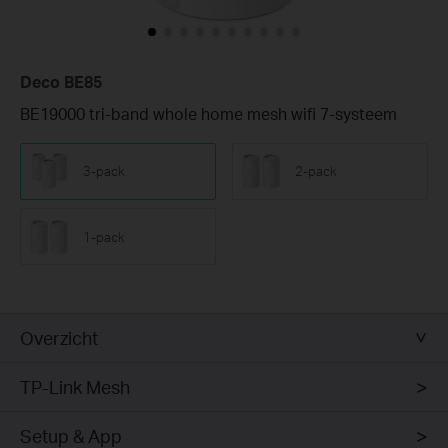
Deco BE85
BE19000 tri-band whole home mesh wifi 7-systeem
3-pack
2-pack
1-pack
Overzicht
TP-Link Mesh
Setup & App