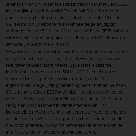
snelheden van wifi 7-clients als ze zijn verbonden met Deco BE85
in vergelijking tot wifi 6 of wifi 6E mesh. Wifi 7-clients moeten
ondersteuning bieden voor Multi-Link Operation (MLO) en de
6GHz-band om 20 Gbps te halen wanneer ze gelijktijdig zijn
verbonden met de 5GHz- en 6GHz-band van Deco BE85. Wifi 6 en
wifi 6E mesh bieden mogelijk een snelheid van 4804 Mbps op de
afzonderlijke 5GHz- of 6GHz-band.
※
※
4× lagere latentie verwijst naar de verbeteringen voor latentie
van wifi 7 mesh in vergelijking tot wifi 6/6E mesh, op basis van
resultaten van laboratoriumtests. Bij de tests is dezelfde
interferentie toegepast op de 5GHz- of 6GHz-band en is de
maximale latentie getest van wifi 7-clients (met MLO
ingeschakeld) die gelijktijdig verbinding maken met de 5GHz- en
6GHz-band van Deco BE85 (met MLO ingeschakeld) en met de
5GHz- of 6GHz-band van wifi 6/6E mesh (zonder de MLO-functie).
Google en Google Home zijn handelsmerken van LLC.
De werkelijke netwerksnelheid kan beperkt zijn door de snelheid
van de ethernet WAN- of LAN-poort van het product, de snelheid
die wordt ondersteund door de netwerkkabel, factoren van de
internetprovider en andere omgevingsfactoren.