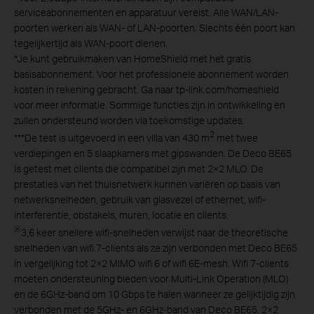
serviceabonnementen en apparatuur vereist. Alle WAN/LAN-
poorten werken als WAN- of LAN-poorten. Slechts één poort kan
tegelijkertijd als WAN-poort dienen.
*
Je kunt gebruikmaken van HomeShield met het gratis
basisabonnement. Voor het professionele abonnement worden
kosten in rekening gebracht. Ga naar tp-link.com/homeshield
voor meer informatie. Sommige functies zijn in ontwikkeling en
zullen ondersteund worden via toekomstige updates.
2
***
De test is uitgevoerd in een villa van 430 m
met twee
verdiepingen en 5 slaapkamers met gipswanden. De Deco BE65
is getest met clients die compatibel zijn met 2×2 MLO. De
prestaties van het thuisnetwerk kunnen variëren op basis van
netwerksnelheden, gebruik van glasvezel of ethernet, wifi-
interferentie, obstakels, muren, locatie en clients.
※
3,6 keer snellere wifi-snelheden verwijst naar de theoretische
snelheden van wifi 7-clients als ze zijn verbonden met Deco BE65
in vergelijking tot 2×2 MIMO wifi 6 of wifi 6E-mesh. Wifi 7-clients
moeten ondersteuning bieden voor Multi-Link Operation (MLO)
en de 6GHz-band om 10 Gbps te halen wanneer ze gelijktijdig zijn
verbonden met de 5GHz- en 6GHz-band van Deco BE65. 2×2