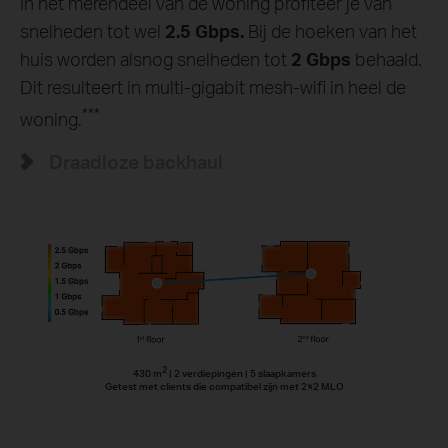
In het merendeel van de woning profiteer je van
snelheden tot wel
2.5 Gbps.
Bij de hoeken van het
huis worden alsnog snelheden tot
2 Gbps
behaald.
Dit resulteert in multi-gigabit mesh-wifi in heel de
***
woning.
Draadloze backhaul
2
430 m
| 2 verdiepingen | 5 slaapkamers
Getest met clients die compatibel zijn met 2×2 MLO