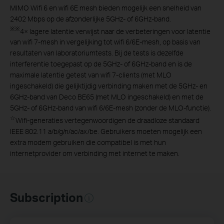
MIMO Wifi 6 en wifi 6E mesh bieden mogelijk een snelheid van
2402 Mbps op de afzonderlijke 5GHz- of 6GHz-band.
※
※
4× lagere latentie verwijst naar de verbeteringen voor latentie
van wifi 7-mesh in vergelijking tot wifi 6/6E-mesh, op basis van
resultaten van laboratoriumtests. Bij de tests is dezelfde
interferentie toegepast op de 5GHz- of 6GHz-band en is de
maximale latentie getest van wifi 7-clients (met MLO
ingeschakeld) die gelijktijdig verbinding maken met de 5GHz- en
6GHz-band van Deco BE65 (met MLO ingeschakeld) en met de
5GHz- of 6GHz-band van wifi 6/6E-mesh (zonder de MLO-functie).
☆
Wifi-generaties vertegenwoordigen de draadloze standaard
IEEE 802.11 a/b/g/n/ac/ax/be. Gebruikers moeten mogelijk een
extra modem gebruiken die compatibel is met hun
internetprovider om verbinding met internet te maken.
Subscription