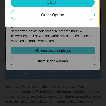
online zijn.
*
START
activiteiten op onze website te volgen en zo de
functionaliteit van de website aan te passen en te
Other Option
verbeteren.
Marketing cookies kunnen op onze website worden
geplaatst door externe adverteerders waar wij mee
samenwerken om een profiel te creëren met uw
App voor
KidShield App
apparaatbeveiliging
interesses en u zo van relevante advertenties te kunnen
voorzien op andere websites.
Alle cookies accepteren
Instellingen opslaan
Ook beveiliging onderweg
Apparaten worden overal beschermd met de app voor
apparaatbeveiliging. En met KidShield kunnen ouders de locatie
van hun kinderen controleren en geofencing instellen. Zo worden
kinderen ook onderweg beschermd tegen digitale gevaren.
*