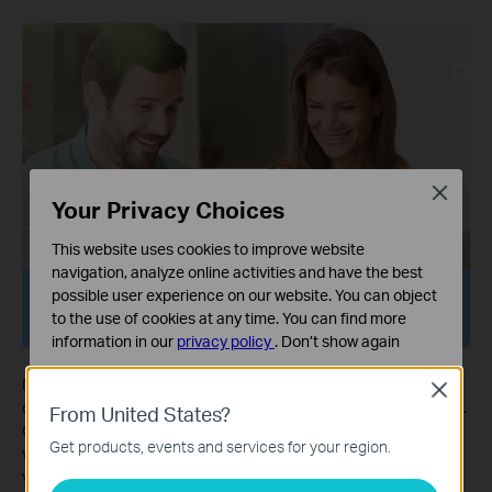
Close
Your Privacy Choices
This website uses cookies to improve website
navigation, analyze online activities and have the best
possible user experience on our website. You can object
Ouderlijk toezicht
to the use of cookies at any time. You can find more
information in our
privacy policy
.
Don’t show again
Standaard Cookies
Met ouderlijk toezicht bescherm je je kinderen en help je ze om
Close
Deze cookies zijn noodzakelijk voor de werking van de
ook in de digitale wereld er gezonde gewoontes op na te houden.
From United States?
website en kunnen niet worden uitgeschakeld.
Ouders kunnen apps blokkeren, websites filteren, beperkingen
Get products, events and services for your region.
voor YouTube instellen, SafeSearch activeren en beperkingen
Analyse en Marketing Cookies
van de online tijd instellen om kinderen te beschermen als ze
Cookies voor analyse geven ons de mogelijkheid uw