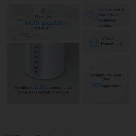
Gecombineerde
draadloze en
Werkelijke
bekabelde
multi-gigabit
backhaul
mesh-wifi
TP-Link
HomeShield
Verbindt met meer
dan
200
2.5G
apparaten
De ultieme
connectiviteit
zowel bekabeld als draadloos