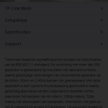
TP-Link Mesh
Setup&App
Specificaties
Support
†
Maximale draadloze signaalfrequentie op basis van specificaties
van de IEEE 802.11-standaard. De verbinding met meer dan 200
apparaten is gebasseerd op resultaten van laboratoriumtests,
waarbij gelijktijdige verbindingen van verschillende apparaten op
de 6GHz-, 5GHz- en 2.4GHz-banden zijn geanalyseerd. Met deze
apparaten is een typische thuistoepassing gesimuleerd waarbij
gelijktijdig applicaties werden uitgevoerd in dezelfde ruimte,
waaronder het bekijken van 4K-video's, 1080p-video's, 720p-
video's, het downloaden van bestanden, internetten, het gebruik
van IP-camera's en andere IoT-apparaten. De werkelijke draadloze