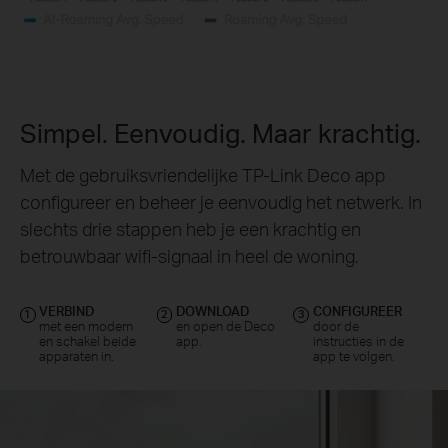
Simpel. Eenvoudig. Maar krachtig.
Met de gebruiksvriendelijke TP-Link Deco app
configureer en beheer je eenvoudig het netwerk. In
slechts drie stappen heb je een krachtig en
betrouwbaar wifi-signaal in heel de woning.
VERBIND
DOWNLOAD
CONFIGUREER
1
2
3
met een modem
en open de Deco
door de
en schakel beide
app.
instructies in de
apparaten in.
app te volgen.