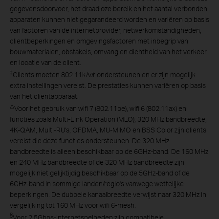
gegevensdoorvoer, het draadloze bereik en het aantal verbonden
apparaten kunnen niet gegarandeerd worden en variëren op basis
van factoren van de internetprovider, netwerkomstandigheden,
clientbeperkingen en omgevingsfactoren met inbegrip van
bouwmaterialen, obstakels, omvang en dichtheid van het verkeer
en locatie van de client.
‡
Clients moeten 802.11k/v/r ondersteunen en er zijn mogelijk
extra instellingen vereist. De prestaties kunnen variëren op basis
van het clientapparaat.
△
Voor het gebruik van wifi 7 (802.11be), wifi 6 (802.11ax) en
functies zoals Multi-Link Operation (MLO), 320 MHz bandbreedte,
4K-QAM, Multi-RU's, OFDMA, MU-MIMO en BSS Color zijn clients
vereist die deze functies ondersteunen. De 320 MHz
bandbreedte is alleen beschikbaar op de 6GHz-band. De 160 MHz
en 240 MHz bandbreedte of de 320 MHz bandbreedte zijn
mogelijk niet gelijktijdig beschikbaar op de 5GHz-band of de
6GHz-band in sommige landen/regio's vanwege wettelijke
beperkingen. De dubbele kanaalbreedte verwijst naar 320 MHz in
vergelijking tot 160 MHz voor wifi 6-mesh.
§
Voor 2.5Gbps-internetsnelheden zijn compatibele