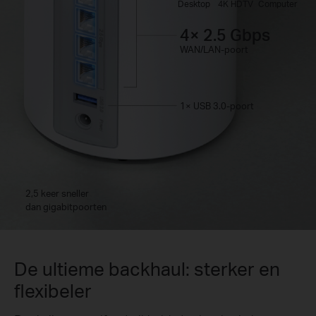
Desktop
4K HDTV
Computer
4× 2.5 Gbps
WAN/LAN-poort
1× USB 3.0-poort
2,5 keer sneller
dan gigabitpoorten
De ultieme backhaul: sterker en
flexibeler