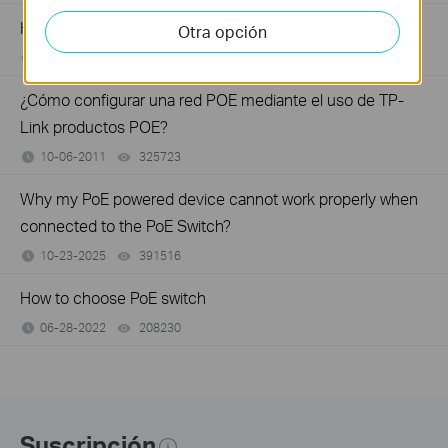
How to Troubleshoot No Internet Issue on Omada Switch
Otra opción
06-24-2026
184176
views
¿Cómo configurar una red POE mediante el uso de TP-
Link productos POE?
10-06-2011
325723
views
Why my PoE powered device cannot work properly when
connected to the PoE Switch?
10-23-2025
391516
views
How to choose PoE switch
06-28-2022
208230
views
Suscripción