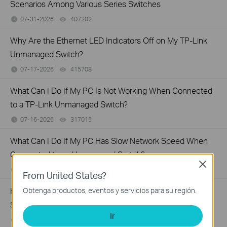
Scenarios Among Various Series Switches
07-31-2026
407202
views
Why Are the Ethernet LED Indicators Off on My TP-Link
Unmanaged Switch?
07-17-2026
415708
views
What Can I Do If My PC Is Not Working When Connected
to a TP-Link Unmanaged Switch?
07-16-2026
317015
views
What Can I Do If My PC Has Slow Network Speed When
Connected to an Unmanaged Switch?
Close
07-16-2026
359119
views
From United States?
How to Troubleshoot Unstable Internet Issue on Omada
Obtenga productos, eventos y servicios para su región.
Switch
Ir
06-24-2026
129875
views