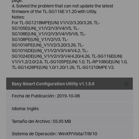
page.
4. Solved the problem that can not update the latest
firmware of the TL-SG116E V1.20 with Uitily.
Notes:
For TL-SG1218MPE(UN) V1/V2/3.20/3.26, TL-
SG105E(UN)_V1/V2/V3/V4/V5, TL-
SG108E(UN)_V1/V2/V3/V4/V5/V6, TL-
SG108PE(UN)_V1/V2/V3, TL-
SG1016PE(UN)_V1/V2/3.20/3.26, TL-
SG1016DE(UN)_V1/V2/V3/V4/V4.2, TL-
SG1024DE(UN)_V1/V2/V3/V4/4.20/4.26, TL-SG116E(UN)
V1/V1.2/2.0/2.6, TL-SG105PE(UN) 1.0, TL-RP108GE(UN) 1.0,
TL-SG1428PE(UN) 1.0/1.20/1.26, TL-SG1210MPE V2.
Easy Smart Configuration Utility v1.1.5.0
Fecha de Publicación :
2019-10-08
Idioma:
Inglés
Tamaño del Archivo :
55.95 MB
Sistema de Operación : WinXP/Vista/7/8/10