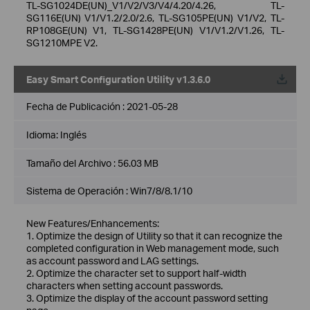
TL-SG1024DE(UN)_V1/V2/V3/V4/4.20/4.26, TL-
SG116E(UN) V1/V1.2/2.0/2.6, TL-SG105PE(UN) V1/V2, TL-
RP108GE(UN) V1, TL-SG1428PE(UN) V1/V1.2/V1.26, TL-
SG1210MPE V2.
Easy Smart Configuration Utility v1.3.6.0
Fecha de Publicación :
2021-05-28
Idioma:
Inglés
Tamaño del Archivo :
56.03 MB
Sistema de Operación : Win7/8/8.1/10
New Features/Enhancements:
1. Optimize the design of Utility so that it can recognize the
completed configuration in Web management mode, such
as account password and LAG settings.
2. Optimize the character set to support half-width
characters when setting account passwords.
3. Optimize the display of the account password setting