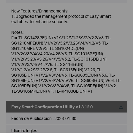
New Features/Enhancements:
1. Upgraded the management protocol of Easy Smart
switches to enhance security.
Notes:
For TL-SG1428PE(UN) V1/V1.2/V1.26/V2/V2.2/V3, TL-
SG1218MPE(UN) V1/V2/V3.2/V3.26/V4/V4.2/V5, TL-
SG1210MPE V2/V3, TL-SG1024DE(UN)
V1/V2/V3/V4/V4.20/V4.26/V6, TL-SG1016PE(UN)
V1/V2/V3.20/V3.26/V4/V5/V5.2, TL-SG1016DE(UN)
V1/V2/V3/V4/V4.2/V6, TL-SG116E(UN)
V1/V1.2/V2/V2.2/V2.6, TL-SG616E(UN) V2.26, TL-
SG105E(UN) V1/V2/V3/V4/V5, TL-SG605E(UN) V5.6, TL-
SG108E(UN) V1/V2/V3/V4/V5/V6, TL-SG608E(UN) V6.6, TL-
SG108PE(UN) V1/V2/V3/V4/V5, TL-SG105PE(UN) V1/V2,
TL-SG105MPE(UN) V1, TL-RP108GE(UN) V1
Easy Smart Configuration Utility v1.3.12.0
Fecha de Publicación :
2023-01-30
Idioma:
Inglés