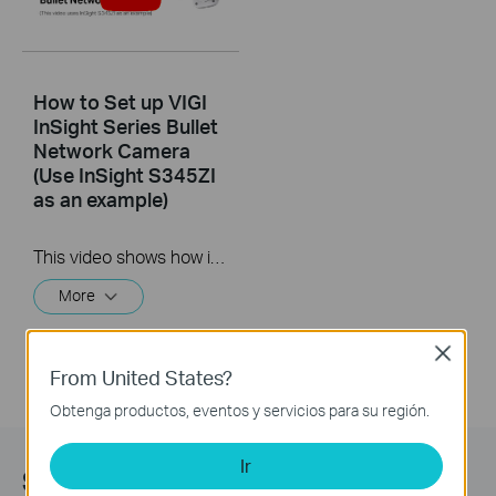
How to Set up VIGI
InSight Series Bullet
Network Camera
(Use InSight S345ZI
as an example)
This video shows how install set up VIGI InSight Series Bullet Network Camera. This video uses InSight S345ZI as an example.
More
Close
From United States?
Obtenga productos, eventos y servicios para su región.
Ir
Suscripción