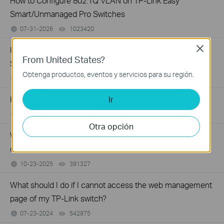
How to Configure 802.1Q VLAN on TP-Link Easy
Smart/Unmanaged Pro Switches
07-31-2026
1023420
views
How to Troubleshoot Unstable Internet Issue on Omada
Close
From United States?
Switch
Obtenga productos, eventos y servicios para su región.
06-24-2026
129875
views
How to Troubleshoot No Internet Issue on Omada Switch
Ir
06-24-2026
184176
views
Otra opción
Why my PoE powered device cannot work properly when
connected to the PoE Switch?
10-23-2025
391327
views
What should I do if I cannot access the web management
page of my TP-Link switch?
07-23-2024
542975
views