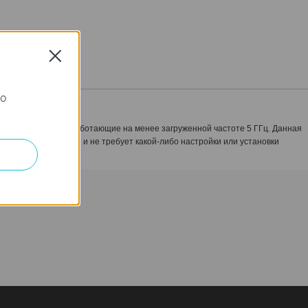
Close
го
маршрутизаторы, работающие на менее загруженной частоте 5 ГГц. Данная
ста в эксплуатации и не требует какой-либо настройки или установки