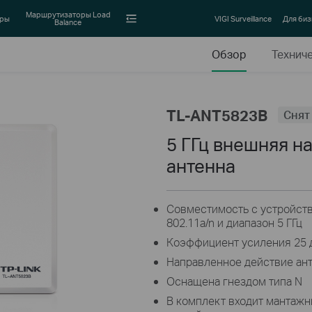
Маршрутизаторы Load
оры
VIGI Surveillance
Для биз
Balance
Обзор
Технич
TL-ANT5823B
Снят
5 ГГц внешняя н
антенна
Совместимость с устройст
802.11a/n и диапазон 5 ГГц
Коэффициент усиления 25 
Направленное действие ан
Оснащена гнездом типа N
В комплект входит мантажн