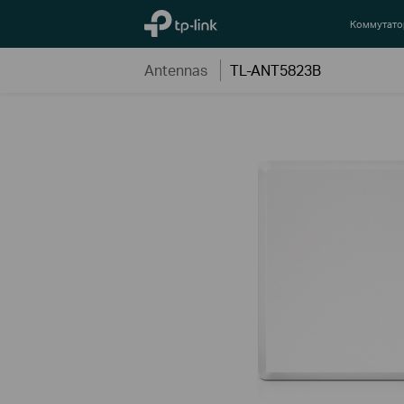
TP-Link, Reliably Smart
Коммутат
Antennas
TL-ANT5823B