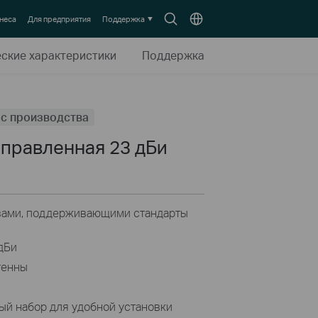
Search
Выберите
неса
Для предприятия
Поддержка
icon
местоположение
еские характеристики
Поддержка
 с производства
аправленная 23 дБи
вами, поддерживающими стандарты
дБи
тенны
ый набор для удобной установки