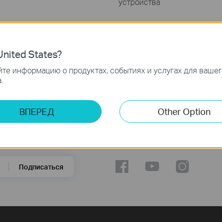
устройства
nited States?
те информацию о продуктах, событиях и услугах для ваше
.
мещения снаружи, что позволяет Вам подключить любые точки доступа или 
, и поэтому обеспечивает стабильное беспроводное соединение. Антенна про
ВПЕРЕД
Other Option
Мы в соцсетях
Подписаться