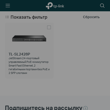
TP-Link,
Searc
Reliably
icon
Smart
Показать фильтр
Сбросить
TL-SL2428P
JetStream 24‑портовый
управляемый РоЕ-коммутатор
Smart Fast Ethernet, 2
гигабитными портами без РоЕ и
2 SFP слотами
Подпишитесь на рассылку