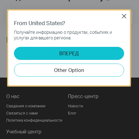
Адрес электронной почты
Close
Подписаться
From United States?
Получайте информацию о продуктах, событиях и
Мы в соцсетях
услугах для вашего региона.
ВПЕРЕД
Other Option
О нас
Пресс-центр
Сведения о компании
Новости
Связаться с нами
Блог
Политика конфиденциальности
Учебный центр