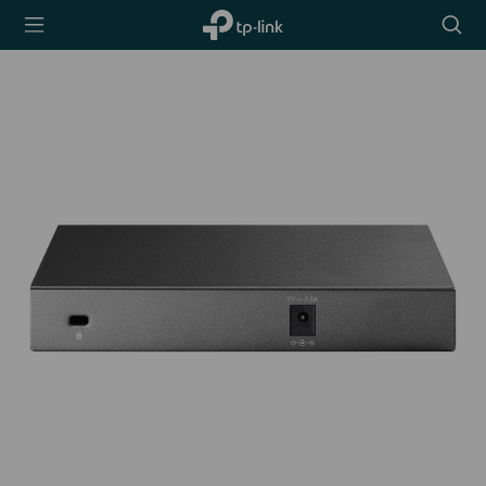
TP-Link,
Searc
Reliably
icon
Smart