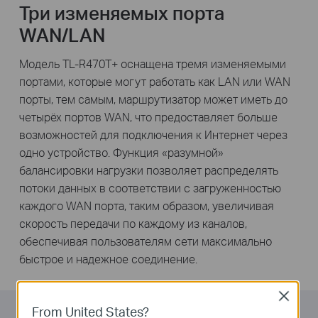
Три изменяемых порта
WAN/LAN
Модель TL-R470T+ оснащена тремя изменяемыми
портами, которые могут работать как LAN или WAN
порты, тем самым, маршрутизатор может иметь до
четырёх портов WAN, что предоставляет больше
возможностей для подключения к Интернет через
одно устройство. Функция «разумной»
балансировки нагрузки позволяет распределять
потоки данных в соответствии с загруженностью
каждого WAN порта, таким образом, увеличивая
скорость передачи по каждому из каналов,
обеспечивая пользователям сети максимально
быстрое и надежное соединение.
Close
From United States?