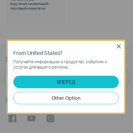
Easy Smart гигабитный 8-
портовый коммутатор
Close
From United States?
Подпишитесь на рассылку
Получайте информацию о продуктах, событиях и
услугах для вашего региона.
Адрес электронной почты
Подписаться
ВПЕРЕД
Other Option
Мы в соцсетях