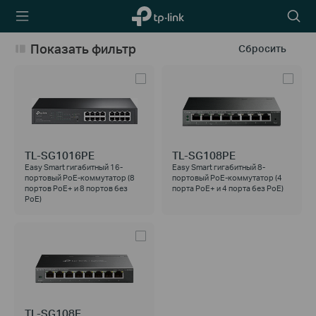
TP-Link,
Searc
Reliably
icon
Smart
Показать фильтр
Сбросить
TL-SG1016PE
TL-SG108PE
Easy Smart гигабитный 16-
Easy Smart гигабитный 8-
портовый PoE-коммутатор (8
портовый PoE-коммутатор (4
портов PoE+ и 8 портов без
порта PoE+ и 4 порта без РоЕ)
РоЕ)
TL-SG108E