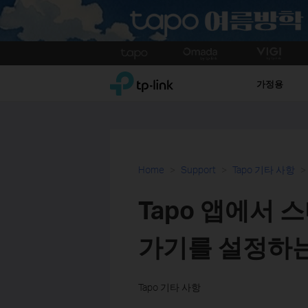
Click
to
TP-Link, Reliably Smart
skip
가정용
the
navigation
bar
Home
Support
Tapo 기타 사항
Tapo 앱에서 
가기를 설정하
Tapo 기타 사항