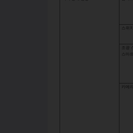
스위치
조광 
스마트
카메라