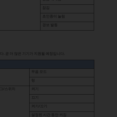
잠김
초인종이 눌림
경보 발동
다. 곧 더 많은 기기가 지원될 예정입니다.
무음 모드
링
그/스위치
켜기
끄기
켜기/끄기
설정된 시간 동안 켜짐