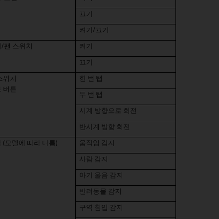
끄기
켜기/끄기
/팬 스위치
켜기
끄기
스위치
한 번 탭
 버튼
두 번 탭
시계 방향으로 회전
반시계 방향 회전
 (모델에 따라 다름)
움직임 감지
사람 감지
아기 울음 감지
반려동물 감지
구역 침입 감지