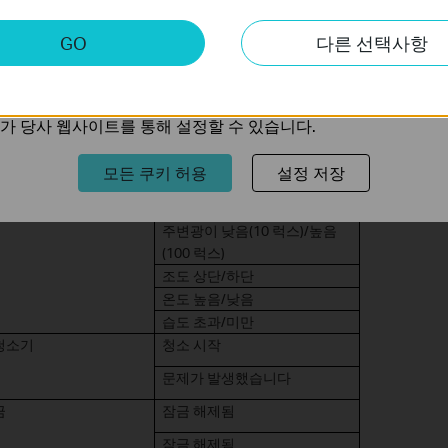
설정된 시간 동안 열림 유지
키
GO
다른 선택사항
트의 기능을 개선하고 조정하기 위해 웹사이트에서의 사용자 활
및 습도 센서
온도 범위（ -4℉ ~ 140℉）
다음보다 낮은 온도
（ -4℉ ~ 140℉）
의 관심사에 대한 프로필을 생성하고 다른 웹사이트에서 관련 
습도 초과
가 당사 웹사이트를 통해 설정할 수 있습니다.
습도 미만
모든 쿠키 허용
설정 저장
감지 센서
재실/한동안 감지됨
부재중 감지됨/한동안 감지됨
주변광이 낮음(10 럭스)/높음
(100 럭스)
조도 상단/하단
온도 높음/낮음
습도 초과/미만
청소기
청소 시작
문제가 발생했습니다
금
잠금 해제됨
잠금 해제됨