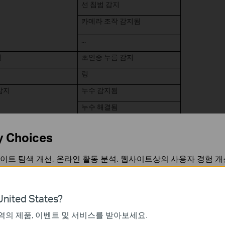
선 침범 감지
카메라 조작 감지됨
...
벨
초인종 누름 감지
링
감지
누수 감지됨
누수 해결됨
센서
움직임 감지됨
y Choices
설정된 시간 동안 움직임 감지
되지 않음
이트 탐색 개선, 온라인 활동 분석, 웹사이트상의 사용자 경험 개
센서
열림
언제든지 쿠키 사용을 거부할 수 있습니다. 자세한 내용은
개인정
닫힘
nited States?
트리거됨
역의 제품, 이벤트 및 서비스를 받아보세요.
가 작동하는 데 필요하며 사용자의 시스템에서 비활성화할 수 없
1분 동안 열린 상태 유지