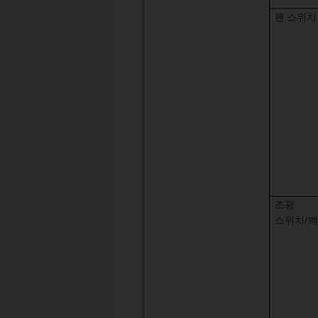
팬 스위치
조광
스위치/백