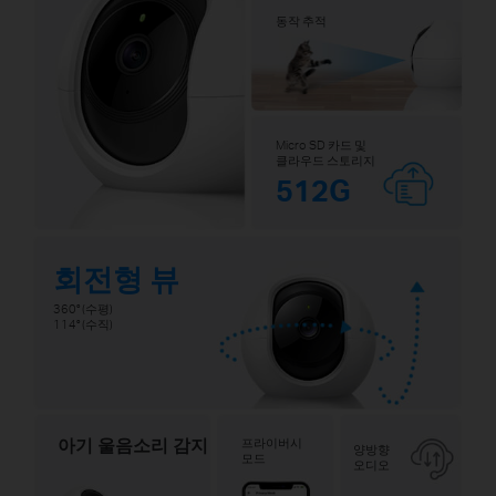
동작 추적
Micro SD 카드 및
클라우드 스토리지
512G
회전형 뷰
360° (수평)
114° (수직)
아기 울음소리 감지
프라이버시
양방향
모드
오디오