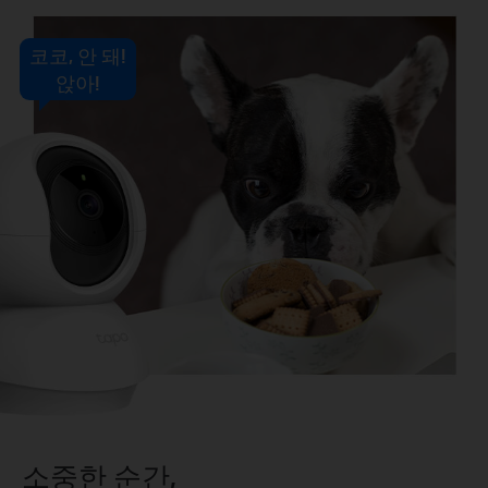
코코, 안 돼!
앉아!
소중한 순간,