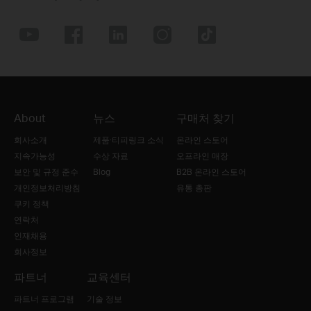
About
뉴스
구매처 찾기
회사소개
제품·티피링크 소식
온라인 스토어
지속가능성
수상 자료
오프라인 매장
보안 및 규정 준수
Blog
B2B 온라인 스토어
개인정보처리방침
유통 총판
쿠키 정책
연락처
인재채용
회사정보
파트너
교육센터
파트너 프로그램
기술 정보