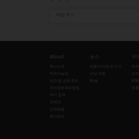
메일 주소
About
뉴스
구
회사소개
제품·티피링크 소식
온라
지속가능성
수상 자료
오프
보안 및 규정 준수
Blog
B2
개인정보처리방침
유통
쿠키 정책
연락처
인재채용
회사정보