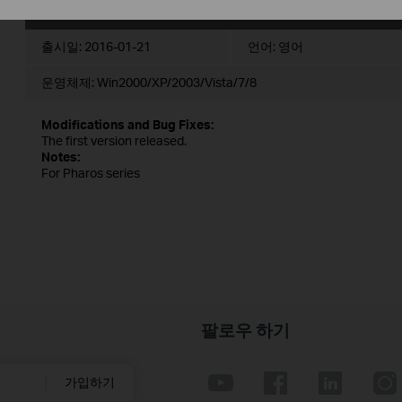
PharosControl_v1.1.1
출시일:
2016-01-21
언어:
영어
운영체제: Win2000/XP/2003/Vista/7/8
Modifications and Bug Fixes:
The first version released.
Notes:
For Pharos series
팔로우 하기
가입하기