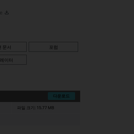
de
련 문서
포럼
레이터
다운로드
파일 크기:
15.77 MB