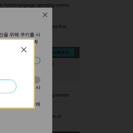
in Turkish language operating system.
Close
data. So please backup the data first
선을 위해 쿠키를 사
보 처리방침
에서 확
Close
다운로드
파일 크기:
71.91 MB
습니다.
10
동을 분석하는 데 사
in Turkish language operating system.
광고를 표시하기 위해
grading to the latest version of