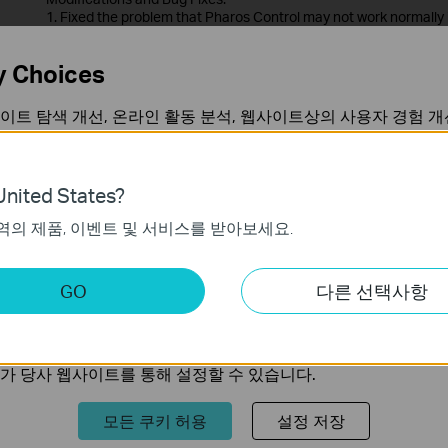
1. Fixed the problem that Pharos Control may not work normally 
2. Improved security mechanism.
3. Improved log security level.
y Choices
Notes:
1. When upgrading from the older version, it will cover previous 
before updating the software.
이트 탐색 개선, 온라인 활동 분석, 웹사이트상의 사용자 경험 개
2. Pharos Control only supports JRE1.7 and JRE1.8.
언제든지 쿠키 사용을 거부할 수 있습니다. 자세한 내용은
개인정
PharOS Control_2.0.6_Windows
nited States?
출시일:
2019-03-13
언어:
영어
역의 제품, 이벤트 및 서비스를 받아보세요.
가 작동하는 데 필요하며 사용자의 시스템에서 비활성화할 수 없
운영체제: Windows server2003/2008/2012/2016 and Vista/7/8/
키
GO
다른 선택사항
트의 기능을 개선하고 조정하기 위해 웹사이트에서의 사용자 활
Modifications and Bug Fixes:
1. Fixed the problem that Pharos Control may not work normally 
2. Improved security mechanism.
의 관심사에 대한 프로필을 생성하고 다른 웹사이트에서 관련 
3. Improved log security level.
가 당사 웹사이트를 통해 설정할 수 있습니다.
Notes:
1. We suggest customers modify username and password after up
Pharos Control to improve security level.
모든 쿠키 허용
설정 저장