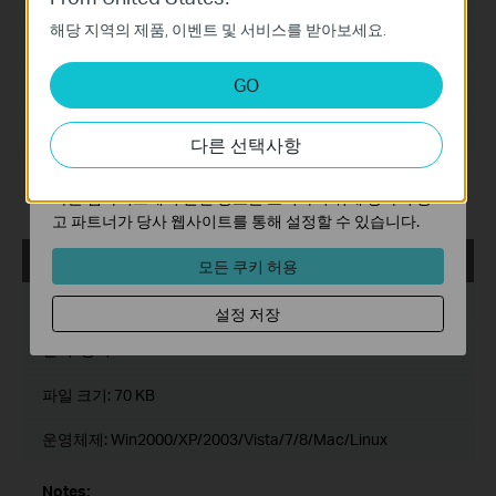
이 쿠키는 웹사이트가 작동하는 데 필요하며 사용자의 시
해당 지역의 제품, 이벤트 및 서비스를 받아보세요.
스템에서 비활성화할 수 없습니다.
언어:
영어
분석 및 마케팅 쿠키
GO
파일 크기:
81 KB
분석 쿠키는 웹사이트의 기능을 개선하고 조정하기 위해
웹사이트에서의 사용자 활동을 분석하는 데 사용하는 쿠키
운영체제: Win2000/XP/2003/Vista/7/8/Mac/Linux
다른 선택사항
입니다.
마케팅 쿠키는 귀하의 관심사에 대한 프로필을 생성하고
Notes:
다른 웹사이트에서 관련 광고를 표시하기 위해 당사의 광
For TL-SG2216_V2_150602
고 파트너가 당사 웹사이트를 통해 설정할 수 있습니다.
TL-SG2216_V2_MIBs_140630
모든 쿠키 허용
운로드
출시일:
2014-06-30
설정 저장
언어:
영어
파일 크기:
70 KB
운영체제: Win2000/XP/2003/Vista/7/8/Mac/Linux
Notes: