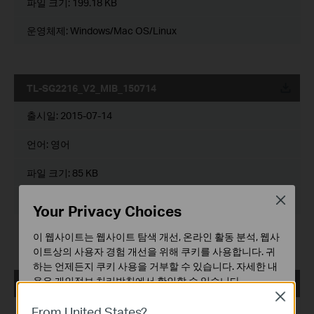
파일 크기:
199.18 KB
운영체제: Windows/Mac OS/Linux
TL-SG2216_V2_MIB_150714
운로드
출시일:
2015-07-14
언어:
영어
파일 크기:
85 KB
Close
운영체제: Win2000/XP/2003/Vista/7/8/8.1/10/Mac/Linux
Your Privacy Choices
Notes:
이 웹사이트는 웹사이트 탐색 개선, 온라인 활동 분석, 웹사
For TL-SG2216_V2_150714
이트상의 사용자 경험 개선을 위해 쿠키를 사용합니다. 귀
하는 언제든지 쿠키 사용을 거부할 수 있습니다. 자세한 내
용은
개인정보 처리방침
에서 확인할 수 있습니다.
TL-SG2216_V2_MIBs_150602
운로드
Close
기본 쿠키
From United States?
출시일:
2015-06-02