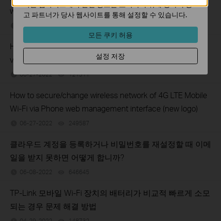
다른 웹사이트에서 관련 광고를 표시하기 위해 당사의 광
web management interface (new logo)
고 파트너가 당사 웹사이트를 통해 설정할 수 있습니다.
06-27-2022
212770
views
모든 쿠키 허용
How to block unknown devices with 4G LTE Mobile Wi-Fi
설정 저장
via Phone web management interface (new logo)
06-27-2022
121311
views
How to secure/change wireless network of 4G LTE Mobile
Wi-Fi via Phone web management interface (new logo)
06-27-2022
249587
views
클라우드 계정을 등록하거나 비밀번호를 재설정할 때 이메
일을 받지 못하면 어떻게 합니까?
06-08-2022
646645
views
TP-Link 모바일 Wi-Fi 장치의 배터리가 비교적 빠르게 소모
되는 경우 문제 해결 방법
04-29-2022
148732
views