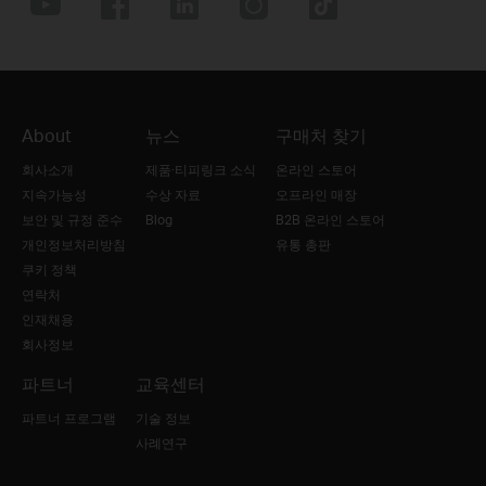
About
뉴스
구매처 찾기
회사소개
제품·티피링크 소식
온라인 스토어
지속가능성
수상 자료
오프라인 매장
보안 및 규정 준수
Blog
B2B 온라인 스토어
개인정보처리방침
유통 총판
쿠키 정책
연락처
인재채용
회사정보
파트너
교육센터
파트너 프로그램
기술 정보
사례연구