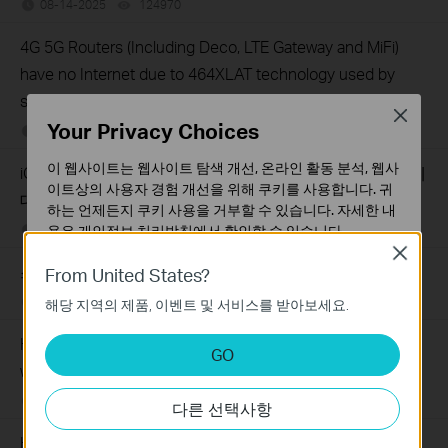
08-14-2025
124970
views
4G 5G Routers (Including Deco, LTE Gateway and MiFi)
have no Internet due to 464XLAT technology used by
some operators (e.g., Jio, Globe)
Close
Your Privacy Choices
05-20-2025
121057
views
이 웹사이트는 웹사이트 탐색 개선, 온라인 활동 분석, 웹사
iOS14 또는 iOS15에서의 취약한 보안 및 개인 정보 보호에
이트상의 사용자 경험 개선을 위해 쿠키를 사용합니다. 귀
대한 경고
하는 언제든지 쿠키 사용을 거부할 수 있습니다. 자세한 내
용은
개인정보 처리방침
에서 확인할 수 있습니다.
01-25-2022
609921
views
Close
기본 쿠키
스마트폰에서 작동하는 4G 대역을 확인하는 방법
From United States?
이 쿠키는 웹사이트가 작동하는 데 필요하며 사용자의 시
02-03-2023
236530
views
해당 지역의 제품, 이벤트 및 서비스를 받아보세요.
스템에서 비활성화할 수 없습니다.
How to troubleshoot if there is no internet connection
분석 및 마케팅 쿠키
GO
분석 쿠키는 웹사이트의 기능을 개선하고 조정하기 위해
when using 4G Mobile Wi-Fi(Case 1)
웹사이트에서의 사용자 활동을 분석하는 데 사용하는 쿠키
06-28-2022
674337
views
다른 선택사항
입니다.
마케팅 쿠키는 귀하의 관심사에 대한 프로필을 생성하고
How to limit data usage of 4G LTE Mobile Wi-Fi via Phone