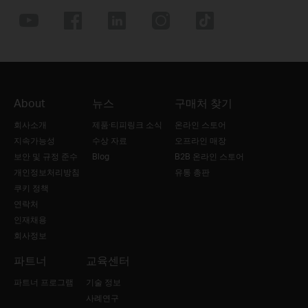
About
뉴스
구매처 찾기
회사소개
제품·티피링크 소식
온라인 스토어
지속가능성
수상 자료
오프라인 매장
보안 및 규정 준수
Blog
B2B 온라인 스토어
개인정보처리방침
유통 총판
쿠키 정책
연락처
인재채용
회사정보
파트너
교육센터
파트너 프로그램
기술 정보
사례연구