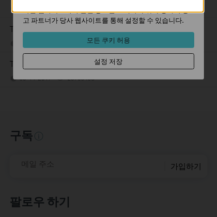
05-13-2026
489171
views
다른 웹사이트에서 관련 광고를 표시하기 위해 당사의 광
고 파트너가 당사 웹사이트를 통해 설정할 수 있습니다.
TP-Link 장치의 모델 번호를 찾는 방법
모든 쿠키 허용
10-22-2019
7625174
views
설정 저장
TP-Link 장치의 하드웨어 버전을 확인하는 방법
03-14-2017
25765498
views
구독
메일 주소
가입하기
팔로우 하기