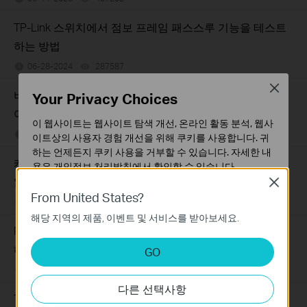
TP-Link 스위치에서 점보 프레임 패스스루 기능을 테스트
하는 방법
06-28-2024
287587
views
Close
비관리형 스위치의 이더넷 LED 표시등이 꺼져 있는 경우
Your Privacy Choices
어떻게 해야 합니까?
이 웹사이트는 웹사이트 탐색 개선, 온라인 활동 분석, 웹사
03-27-2025
415708
views
이트상의 사용자 경험 개선을 위해 쿠키를 사용합니다. 귀
하는 언제든지 쿠키 사용을 거부할 수 있습니다. 자세한 내
케이블로 비관리형 스위치에 연결했을 때 PC가 작동하지
용은
개인정보 처리방침
에서 확인할 수 있습니다.
않는다면 어떻게 해야 하나요?
Close
기본 쿠키
From United States?
03-27-2025
317015
views
이 쿠키는 웹사이트가 작동하는 데 필요하며 사용자의 시
해당 지역의 제품, 이벤트 및 서비스를 받아보세요.
스템에서 비활성화할 수 없습니다.
PC를 비관리형 스위치에 연결했을 때 속도가 느린 현상의
분석 및 마케팅 쿠키
해결 방법
GO
분석 쿠키는 웹사이트의 기능을 개선하고 조정하기 위해
03-20-2025
359119
views
웹사이트에서의 사용자 활동을 분석하는 데 사용하는 쿠키
다른 선택사항
입니다.
TP-Link 장치의 시리얼 번호(S/N) 확인 방법
마케팅 쿠키는 귀하의 관심사에 대한 프로필을 생성하고