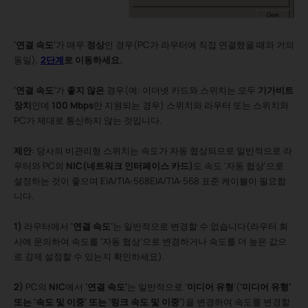
'연결 속도'
가 매우
정상
인 경우(PC가 라우터에 직접 연결했을 때와 거의
동일),
2단계
로 이동하세요.
'연결 속도'
가
좋지 않은
경우(예: 이더넷 카드와 스위치는 모두
기가비트
장치
인데
100 Mbps
만 지원되는 경우) 스위치와 라우터 또는 스위치와
PC가 제대로 통신하지 않는 것입니다.
:
제안
당사의 비관리형 스위치는 속도가 자동 협상되므로 일반적으로 라
우터와 PC의
NIC(네트워크 인터페이스 카드)
도 속도 '자동 협상'으로
설정하는 것이 좋으며 EIA/TIA-568EIA/TIA-568 표준 케이블이 필요합
니다.
1)
라우터에서
'연결 속도'
는 일반적으로 변경할 수 없습니다(라우터 회
사에 문의하여 속도를 '자동 협상'으로 변경하거나 속도를 더 높은 값으
로 강제 설정할 수 있는지 확인하세요).
2)
PC의
NIC
에서
'연결 속도'
는 일반적으로 '
미디어 유형
'(
'미디어 유형'
또는 '속도 및 이중' 또는 '링크 속도 및 이중'
)을 변경하여 속도를 변경할