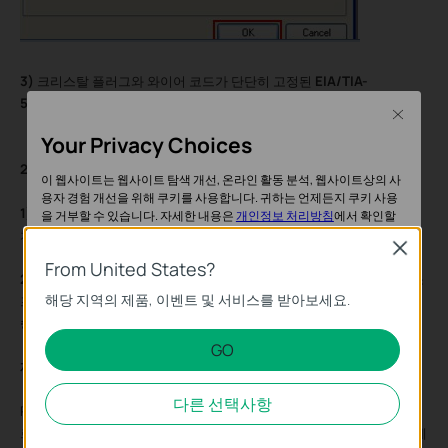
3)
크리스탈 플러그와 와이어 코드가 단단히 고정된
EIA/TIA-
568EIA/TIA-568
표준 케이블이 필요합니다.
Close
Your Privacy Choices
2단계
PC NIC의
'연결 속도'
가 정상이면 다음 테스트를 수행하세요:
이 웹사이트는 웹사이트 탐색 개선, 온라인 활동 분석, 웹사이트상의 사
용자 경험 개선을 위해 쿠키를 사용합니다. 귀하는 언제든지 쿠키 사용
1)
두 대의 PC를 케이블로 스위치에 연결하고 스위치에서 다른 모든 장
을 거부할 수 있습니다. 자세한 내용은
개인정보 처리방침
에서 확인할
수 있습니다.
치를 분리합니다.
Close
From United States?
기본 쿠키
2)
두 PC에
파일 전송 소프트웨어
(예: Dukto R6)를 다운로드하고 이 소
해당 지역의 제품, 이벤트 및 서비스를 받아보세요.
프트웨어를 실행한 후 두 PC 간에 동영상 또는 파일 전송을 시작하고
전
이 쿠키는 웹사이트가 작동하는 데 필요하며 사용자의 시스템에서 비활
송 속도를 확인
합니다.
성화할 수 없습니다.
GO
분석 및 마케팅 쿠키
제안
:
분석 쿠키는 웹사이트의 기능을 개선하고 조정하기 위해 웹사이트에서
다른 선택사항
PC가 라우터에 직접 연결되었을 때
전송 속도
가
다운로드 속도
보다 빠
의 사용자 활동을 분석하는 데 사용하는 쿠키입니다.
르면----스위치가 정상적으로 작동하는 것입니다----그리고
메인 라우터
에
마케팅 쿠키는 귀하의 관심사에 대한 프로필을 생성하고 다른 웹사이트