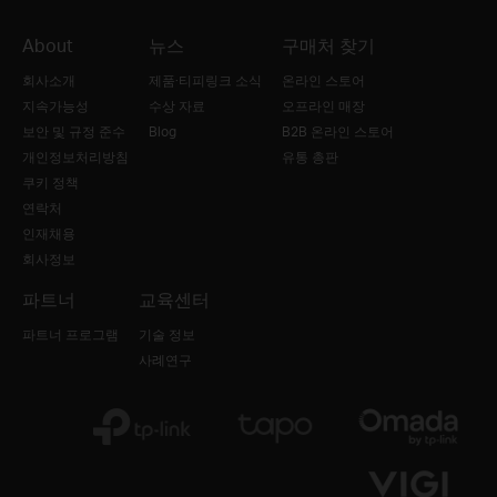
About
뉴스
구매처 찾기
회사소개
제품·티피링크 소식
온라인 스토어
지속가능성
수상 자료
오프라인 매장
보안 및 규정 준수
Blog
B2B 온라인 스토어
개인정보처리방침
유통 총판
쿠키 정책
연락처
인재채용
회사정보
파트너
교육센터
파트너 프로그램
기술 정보
사례연구