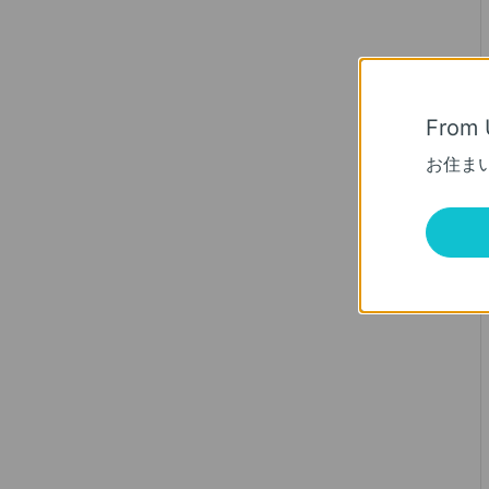
From 
お住ま