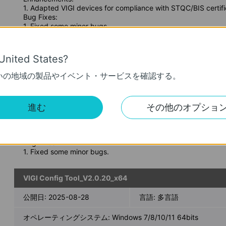
1. Adapted VIGI devices for compliance with STQC/BIS certifi
Bug Fixes:
1. Fixed some minor bugs.
VIGI Config Tool_V2.0.21_x64
United States?
公開日:
2025-09-26
言語:
多言語
いの地域の製品やイベント・サービスを確認する。
オペレーティングシステム: Windows 7/8/10/11 64bits
進む
その他のオプショ
リリースノート >
Enhancements:
1. Adapted VIGI devices for compliance with STQC/BIS certifi
Bug Fixes:
1. Fixed some minor bugs.
VIGI Config Tool_V2.0.20_x64
公開日:
2025-08-28
言語:
多言語
オペレーティングシステム: Windows 7/8/10/11 64bits