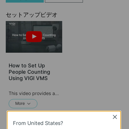
セットアップビデオ
How to Set Up
People Counting
Using VIGI VMS
This video provides a step-by-step guide to configuring People Counting on VIGI VMS. You will learn how to enable the feature, define counting rules, and configure People Counting Areas to accurately monitor foot traffic within your surveillance environment. Supported Cameras: View the complete list of VIGI cameras that support People Counting here: https://www.tp-link.com/vigi-people-counting/product-list/ Additional Resources: For detailed information about People Counting and setting up People Counting Areas, please refer to our FAQ: https://www.tp-link.com/support/faq/4409/ If you need further assistance, please visit the TP-Link support page for documentation and technical help.
More
Close
From United States?