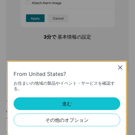
3分で
基本情報の設定
Close
From United States?
お住まいの地域の製品やイベント・サービスを確認す
る。
デバイスを自動で認識して追加
進む
VIGIアプリがあれば、同じLAN上にあるデバイスを自動
で認識して、一括でシステムに追加可能に。手間のかか
その他のオプション
らないシステム管理とコスト削減の両方を実現できま
す。