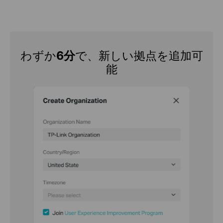
わずか
6分
で、新しい拠点を追加可
能
管理
2分