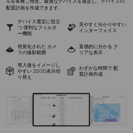
ルを各種ご用意。最適なデバイスを選定し、デバイスの
配置計画を作成できます。
デバイス選定に役立
見やすく分かりやすい
つ
便利なフィルタ
インターフェイス
ー機能
視覚化された
カメ
直感的に分かる
ク
ラの撮影範囲
リアな表示
導入後をイメージし
わずかな時間で
配
やすい
2D/3D表示切
置計画作成
り替え