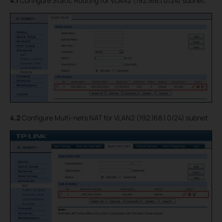
4.1
Configure Static Routing for VLAN2 (192.168.1.0/24) subnet.
4.2
Configure Multi-nets NAT for VLAN2 (192.168.1.0/24) subnet.