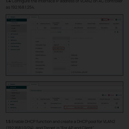
1.4
Configure the interface IP address of VLAN2 on AC controller
as 192.168.1.254.
1.5
Enable DHCP function and create a DHCP pool for VLAN2
(192.168.1.0/24), and Target is “For AP and Client”.