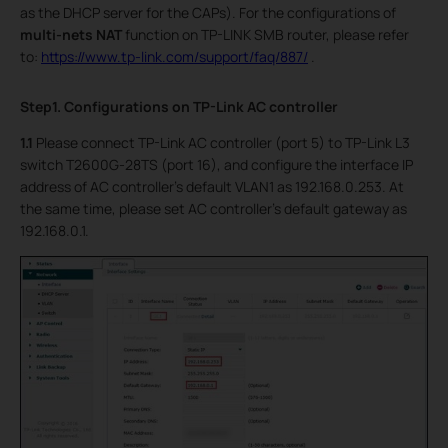
as the DHCP server for the CAPs). For the configurations of
multi-nets NAT
function on TP-LINK SMB router, please refer
to:
https://www.tp-link.com/support/faq/887/
.
Step1. Configurations on TP-Link AC controller
1.1
Please connect TP-Link AC controller (port 5) to TP-Link L3
switch T2600G-28TS (port 16), and configure the interface IP
address of AC controller’s default VLAN1 as 192.168.0.253. At
the same time, please set AC controller’s default gateway as
192.168.0.1.