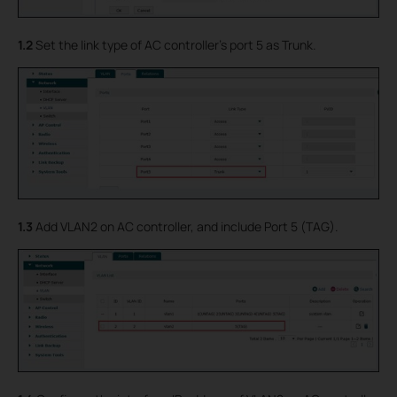
1.2
Set the link type of AC controller’s port 5 as Trunk.
1.3
Add VLAN2 on AC controller, and include Port 5 (TAG).