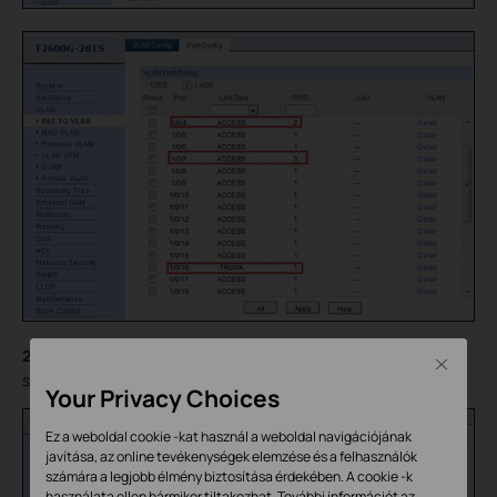
2.2
Configure interface IP addresses for VLAN2 and VLAN3
Close
shown as below.
Your Privacy Choices
Ez a weboldal cookie -kat használ a weboldal navigációjának
javítása, az online tevékenységek elemzése és a felhasználók
számára a legjobb élmény biztosítása érdekében. A cookie -k
használata ellen bármikor tiltakozhat. További információt az