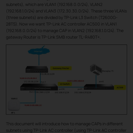
subnets), which are VLAN1 (192.168.0.0/24), VLAN2
(192.168.1.0/24) and VLAN3 (172.30.30.0/24). These three VLANs
(three subnets) are divided by TP-Link L3 Switch (T2600G-
28TS). Now we want TP-Link AC controller AC500 in VLAN1
(192.168.0.0/24) to manage CAP in VLAN2 (192.168.1.0/24). The
gateway Router is TP-Link SMB router TL-R480T+.
This document will introduce how to manage CAPs in different
subnets using TP-Link AC controller (using TP-Link AC controller