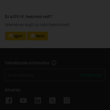
Ez a GY.I.K. hasznos volt?
Véleménye segíti az oldal fejlesztését
Igen
Nem
Feliratkozás a hírlevélre
Feliratkozás
Email Address
Követés