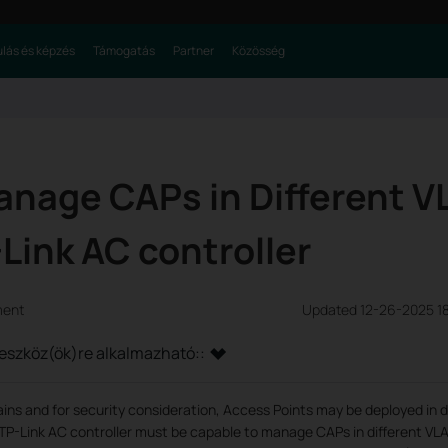
lás és képzés
Támogatás
Partner
Közösség
anage CAPs in Different 
Link AC controller
ment
Updated 12-26-2025 1
ő eszköz(ök)re alkalmazható::
ins and for security consideration, Access Points may be deployed in d
, TP-Link AC controller must be capable to manage CAPs in different VL