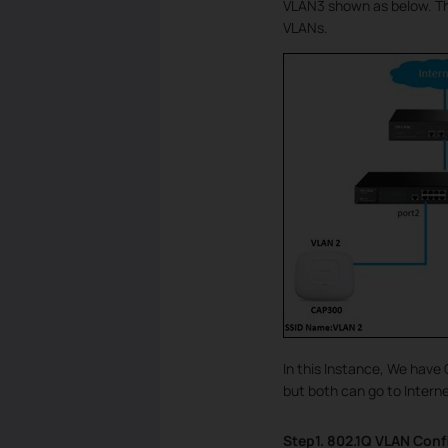
VLAN3 shown as below. Th
VLANs.
In this Instance, We hav
but both can go to Intern
Step1. 802.1Q VLAN Conf