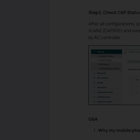
Step3. Check CAP Status
After all configurations, 
VLAN2 (CAP300) and wirel
by AC controller.
Q&A
Why my mobile phon