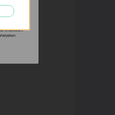
tevékenységeit,
nak érdekében,
bhelyeken.