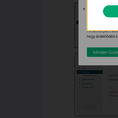
Marketing é
Az elemző cookie 
hogy javítsuk és 
Hirdetési partnere
hogy érdeklődési k
Minden Cook