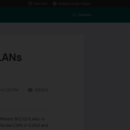
Kapcsolat
Magyarország / Magyar
Keresés
VLANs
8:41:29 PM
102469
ifferent 802.1Q VLANs. In
ANs like CAPs in VLAN2 and