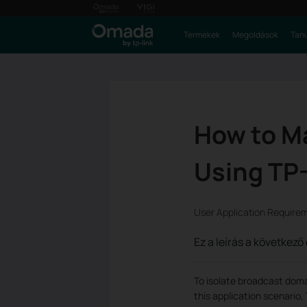
Termékek
Megoldások
Tanu
How to M
Using TP-
User Application Require
Ez a leírás a következ
To isolate broadcast doma
this application scenario