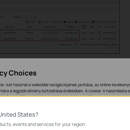
 them as “VLAN2” and “VLAN3”.
acy Choices
ie -kat használ a weboldal navigációjának javítása, az online tevéken
mára a legjobb élmény biztosítása érdekében. A cookie -k használata e
bi információt az
adatvédelmi irányelveinkben
talál.
-k
United States?
a webhely működéséhez szükségesek, és nem tilthatók le a rendszereibe
ucts, events and services for your region.
nd SSID “VLAN2” to CAP300 in VLAN2 and bind SSID “VLAN3” to CAP1750 