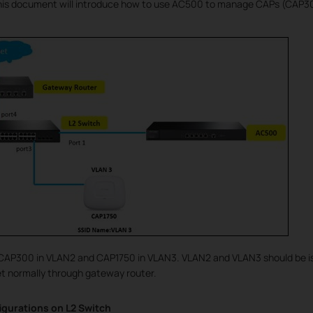
is document will introduce how to use AC500 to manage CAPs (CAP300
e CAP300 in VLAN2 and CAP1750 in VLAN3. VLAN2 and VLAN3 should be is
et normally through gateway router.
igurations on L2 Switch