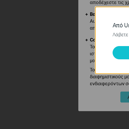
αποδέχεστε τις χ
Βασικά Cookies
Αυτά τα cookie εί
Από Un
απενεργοποιηθού
Λάβετε 
Cookies Ανάλυση
Τα cookie ανάλυσ
ιστότοπό μας για
μας.
Τα διαφημιστικά 
διαφημιστικούς μ
ενδιαφερόντων σα