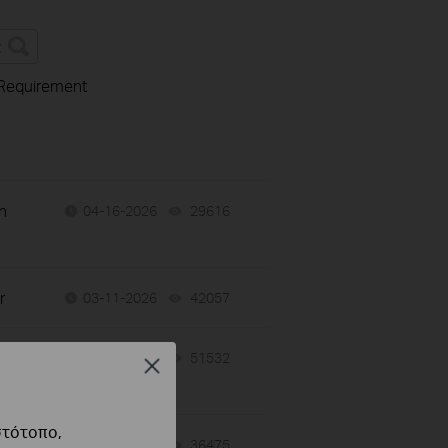
 Requirement
n
04-16-2026
29616
views
r
03-11-2026
42057
views
02-25-2026
51532
views
Close
στότοπο,
02-14-2026
36475
views