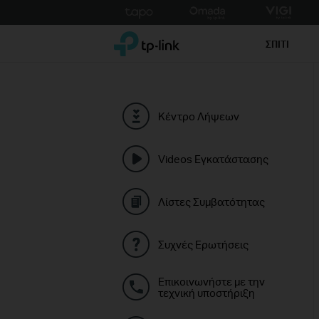
Click
to
TP-Link, Reliably Smart
skip
ΣΠΙΤΙ
the
navigation
bar
Κέντρο Λήψεων
Videos Εγκατάστασης
Λίστες Συμβατότητας
Συχνές Ερωτήσεις
Επικοινωνήστε με την
τεχνική υποστήριξη