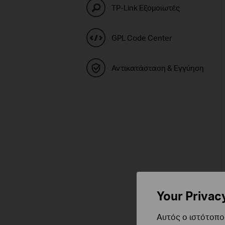
TP-Link Εξομοιωτές
GPL Code Center
Αντικατάσταση & Εγγύηση
Your Privac
Αυτός ο ιστότοπος