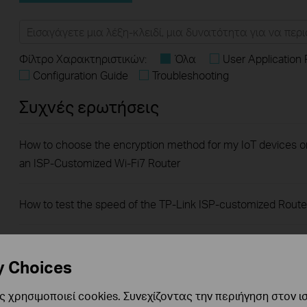
Φίλτρο Χαρακτηριστικών:
Όλα
User Application
Configuration Guide
Troubleshooting
Συχνές ερωτήσεις
How to choose the encryption method for my IoT devices o
an ISP-Customized Wi-Fi7 Router
How to test the speed of the TP-Link ISP-customized Route
Port forwarding: How to set up Virtual Server on TP-Link ISP-
y Choices
customized Router
 χρησιμοποιεί cookies. Συνεχίζοντας την περιήγηση στον ι
What if the internet connection is slow when the device is