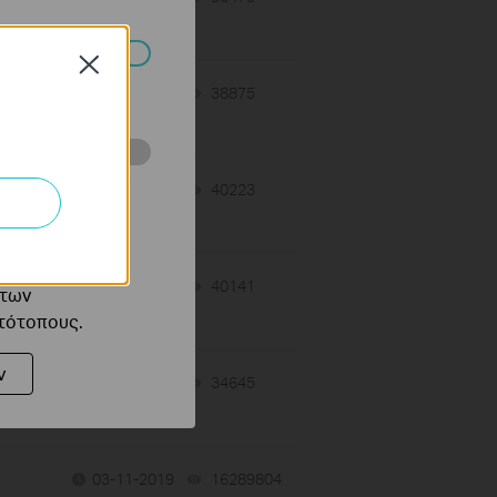
Close
πορούν να
02-14-2026
38875
views
ότητές σας στον
02-14-2026
40223
views
 του ιστότοπού
ό τους
02-09-2026
40141
views
 των
στότοπους.
ν
02-03-2026
34645
views
03-11-2019
16289804
views