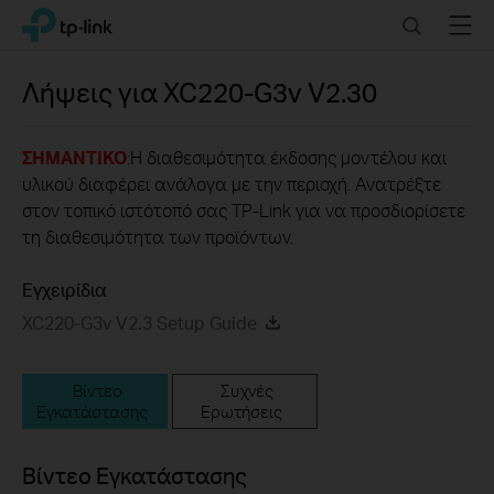
Click
Search
Menu
TP-Link, Reliably Smart
to
skip
the
Λήψεις για
XC220-G3v
V2.30
navigation
bar
ΣΗΜΑΝΤΙΚΟ
:Η διαθεσιμότητα έκδοσης μοντέλου και
υλικού διαφέρει ανάλογα με την περιοχή. Ανατρέξτε
στον τοπικό ιστότοπό σας TP-Link για να προσδιορίσετε
τη διαθεσιμότητα των προϊόντων.
Εγχειρίδια
XC220-G3v V2.3 Setup Guide
Βίντεο
Συχνές
Εγκατάστασης
Ερωτήσεις
Βίντεο Εγκατάστασης