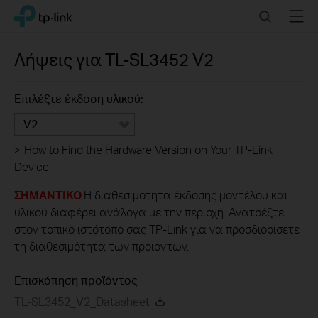
Click
Search
Menu
TP-Link, Reliably Smart
to
skip
the
Λήψεις για
TL-SL3452
V2
navigation
bar
Επιλέξτε έκδοση υλικού:
V2
>
How to Find the Hardware Version on Your TP-Link
Device
ΣΗΜΑΝΤΙΚΟ
:Η διαθεσιμότητα έκδοσης μοντέλου και
υλικού διαφέρει ανάλογα με την περιοχή. Ανατρέξτε
στον τοπικό ιστότοπό σας TP-Link για να προσδιορίσετε
τη διαθεσιμότητα των προϊόντων.
Επισκόπηση προϊόντος
TL-SL3452_V2_Datasheet