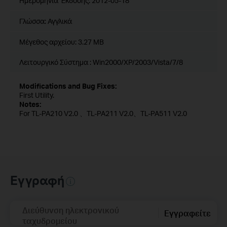
Ημερομηνία Έκδοσης:
2012-05-18
Γλώσσα:
Αγγλικά
Μέγεθος αρχείου:
3.27 MB
Λειτουργικό Σύστημα : Win2000/XP/2003/Vista/7/8
Modifications and Bug Fixes:
First Utility.
Notes:
For TL-PA210 V2.0 、TL-PA211 V2.0、TL-PA511 V2.0
Εγγραφή
Διεύθυνση ηλεκτρονικού
Εγγραφείτε
ταχυδρομείου