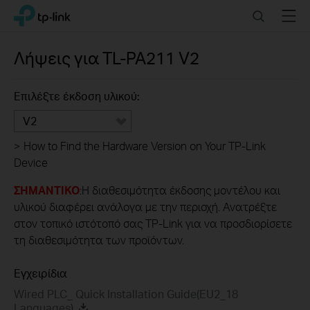
Click
Search
Menu
TP-Link, Reliably Smart
to
skip
the
Λήψεις για
TL-PA211
V2
navigation
bar
Επιλέξτε έκδοση υλικού:
V2
>
How to Find the Hardware Version on Your TP-Link
Device
ΣΗΜΑΝΤΙΚΟ
:Η διαθεσιμότητα έκδοσης μοντέλου και
υλικού διαφέρει ανάλογα με την περιοχή. Ανατρέξτε
στον τοπικό ιστότοπό σας TP-Link για να προσδιορίσετε
τη διαθεσιμότητα των προϊόντων.
Εγχειρίδια
Wired PLC_ Quick Installation Guide(EU2_18
Languages)