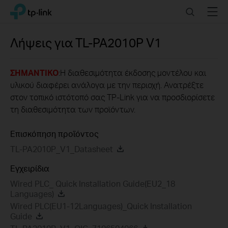
Click
Search
Menu
TP-Link, Reliably Smart
to
skip
the
Λήψεις για
TL-PA2010P
V1
navigation
bar
ΣΗΜΑΝΤΙΚΟ
:Η διαθεσιμότητα έκδοσης μοντέλου και
υλικού διαφέρει ανάλογα με την περιοχή. Ανατρέξτε
στον τοπικό ιστότοπό σας TP-Link για να προσδιορίσετε
τη διαθεσιμότητα των προϊόντων.
Επισκόπηση προϊόντος
TL-PA2010P_V1_Datasheet
Εγχειρίδια
Wired PLC_ Quick Installation Guide(EU2_18
Languages)
Wired PLC(EU1-12Languages)_Quick Installation
Guide