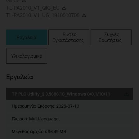
Guide
TL-PA2010_V1_QIG_EU
TL-PA2010_V1_UG_1910010708
Βίντεο
Συχνές
Εργαλεία
Εγκατάστασης
Ερωτήσεις
Υλικολογισμικό
Εργαλεία
TP PLC Utility_2.3.5686.18_Windows 8/8.1/10/11
Ημερομηνία Έκδοσης:
2025-07-10
Γλώσσα:
Multi-language
Μέγεθος αρχείου:
96.49 MB