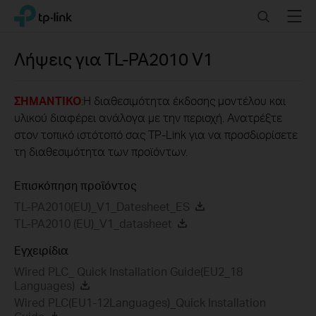
Click
Search
Menu
TP-Link, Reliably Smart
to
skip
the
Λήψεις για
TL-PA2010
V1
navigation
bar
ΣΗΜΑΝΤΙΚΟ
:Η διαθεσιμότητα έκδοσης μοντέλου και
υλικού διαφέρει ανάλογα με την περιοχή. Ανατρέξτε
στον τοπικό ιστότοπό σας TP-Link για να προσδιορίσετε
τη διαθεσιμότητα των προϊόντων.
Επισκόπηση προϊόντος
TL-PA2010(EU)_V1_Datesheet_ES
TL-PA2010 (EU)_V1_datasheet
Εγχειρίδια
Wired PLC_ Quick Installation Guide(EU2_18
Languages)
Wired PLC(EU1-12Languages)_Quick Installation