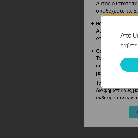
Αυτός ο ιστότοπος
αποδέχεστε τις χ
Βασικά Cookies
Αυτά τα cookie εί
Από Un
απενεργοποιηθού
Λάβετε 
Cookies Ανάλυση
Τα cookie ανάλυσ
ιστότοπό μας για
μας.
Τα διαφημιστικά 
διαφημιστικούς μ
ενδιαφερόντων σα