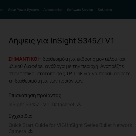
rs
Solar Power System
Accessories
Software Service
Solutions
Λήψεις για
InSight S345ZI
V1
ΣΗΜΑΝΤΙΚΟ
:Η διαθεσιμότητα έκδοσης μοντέλου και
υλικού διαφέρει ανάλογα με την περιοχή. Ανατρέξτε
στον τοπικό ιστότοπό σας TP-Link για να προσδιορίσετε
τη διαθεσιμότητα των προϊόντων.
Επισκόπηση προϊόντος
InSight S345ZI_V1_Datasheet
Εγχειρίδια
Quick Start Guide for VIGI InSight Series Bullet Network
Camera