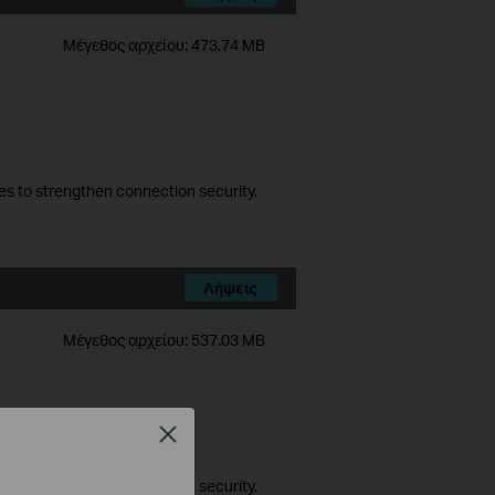
Μέγεθος αρχείου:
473.74 MB
es to strengthen connection security.
Λήψεις
Μέγεθος αρχείου:
537.03 MB
Close
es to strengthen connection security.