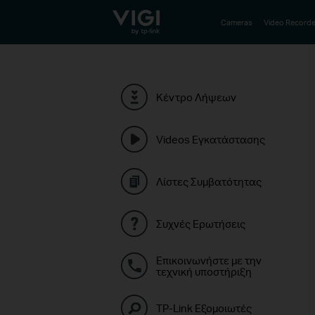
TP-Link, Reliably Smart
Cameras
Video Recorde
Κέντρο Λήψεων
Videos Εγκατάστασης
Λίστες Συμβατότητας
Συχνές Ερωτήσεις
Επικοινωνήστε με την
τεχνική υποστήριξη
TP-Link Εξομοιωτές