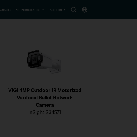
Search
Choose
Omada
For Home Office
Support
icon
location
VIGI 4MP Outdoor IR Motorized
Varifocal Bullet Network
Camera
InSight S345ZI