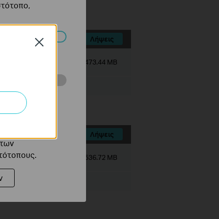
στότοπο,
Λήψεις
Close
πορούν να
Μέγεθος αρχείου:
473.44 MB
ότητές σας στον
 του ιστότοπού
ό τους
Λήψεις
 των
στότοπους.
Μέγεθος αρχείου:
536.72 MB
ν