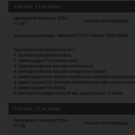
VIGI VMS_1.7.24_32bits
Ημερομηνία Έκδοσης:
2024-
Γλώσσα:
Multi-language
11-28
Λειτουργικό Σύστημα : Windows 7/10/11/Server 2008 32bits
New Features& Enhancements :
1. Optimized playback module.
2. Added support for custom alert.
3. Optimized device management module.
4. Optimized device map and design tool module.
5. Added support for device maintenance and device maintenan
6. Added support for 2FA login authentication with cloud accoun
7. Added support for DDNS.
8. Optimized multiple levels of site, support up to 10 levels.
VIGI VMS_1.7.24_64bits
Ημερομηνία Έκδοσης:
2024-
Γλώσσα:
Multi-language
11-28