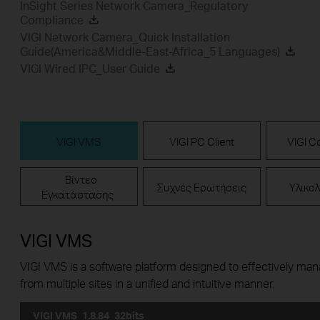
InSight Series Network Camera_Regulatory
Compliance
VIGI Network Camera_Quick Installation
Guide(America&Middle-East-Africa_5 Languages)
VIGI Wired IPC_User Guide
VIGI VMS
VIGI PC Client
VIGI Co
Βίντεο
Συχνές Ερωτήσεις
Υλικολ
Εγκατάστασης
VIGI VMS
VIGI VMS is a software platform designed to effectively ma
from multiple sites in a unified and intuitive manner.
VIGI VMS_1.8.84_32bits