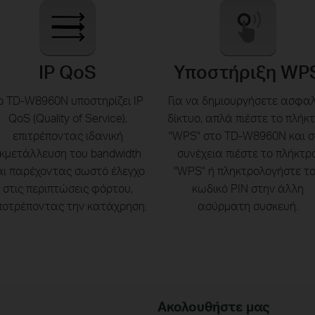
IP QoS
Υποστήριξη WP
ο TD-W8960N υποστηρίζει IP
Για να δημιουργήσετε ασφα
QoS (Quality of Service),
δίκτυο, απλά πιέστε το πλήκ
επιτρέποντας ιδανική
"WPS" στο TD-W8960Ν και σ
κμετάλλευση του bandwidth
συνέχεια πιέστε το πλήκτρ
αι παρέχοντας σωστό έλεγχο
"WPS" ή πληκτρολογήστε τ
στις περιπτώσεις φόρτου,
κωδικό PIN στην άλλη
οτρέποντας την κατάχρηση.
ασύρματη συσκευή.
Ακολουθήστε μας