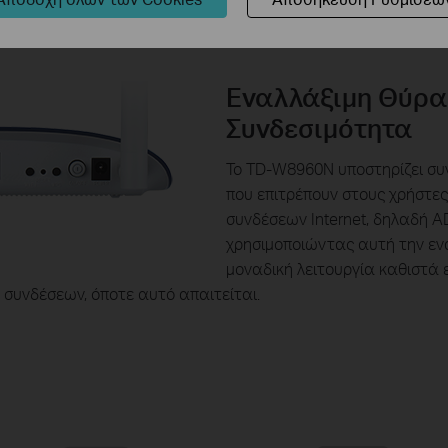
Εναλλάξιμη Θύρα
Συνδεσιμότητα
Το TD-W8960N υποστηρίζει συ
που επιτρέπουν στους χρήστες
συνδέσεων Internet, δηλαδή AD
χρησιμοποιώντας αυτή την ε
μοναδική λειτουργία καθιστά
συνδέσεων, όποτε αυτό απαιτείται.