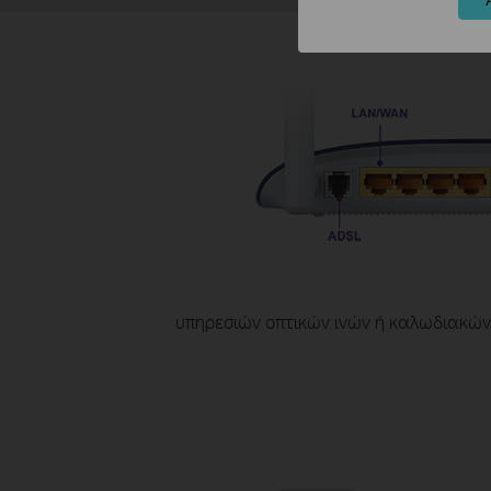
υπηρεσιών οπτικών ινών ή καλωδιακών 