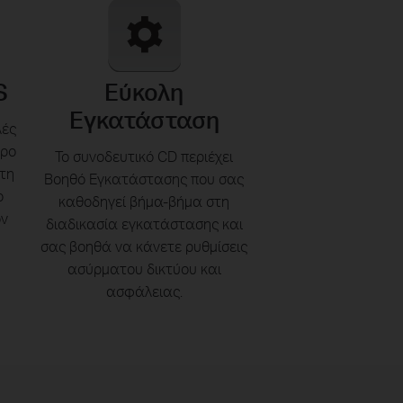
S
Εύκολη
Εγκατάσταση
λές
τρο
Το συνοδευτικό CD περιέχει
τη
Βοηθό Εγκατάστασης που σας
ο
καθοδηγεί βήμα-βήμα στη
ον
διαδικασία εγκατάστασης και
σας βοηθά να κάνετε ρυθμίσεις
ασύρματου δικτύου και
ασφάλειας.