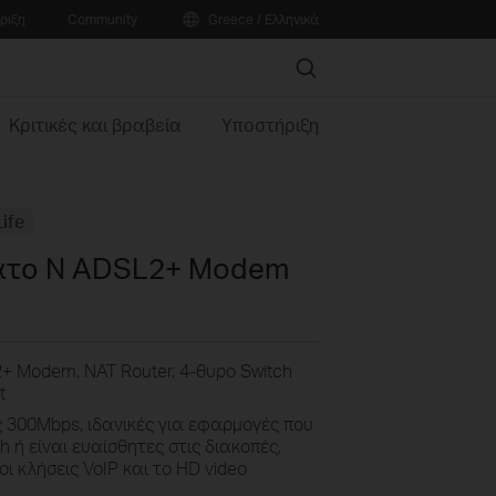
ριξη
Community
Greece / Ελληνικά
Search
Κριτικές και βραβεία
Υποστήριξη
ife
ατο N ADSL2+ Modem
 Modem, NAT Router, 4-θυρο Switch
t
 300Mbps, ιδανικές για εφαρμογές που
ή είναι ευαίσθητες στις διακοπές,
οι κλήσεις VoIP και το HD video