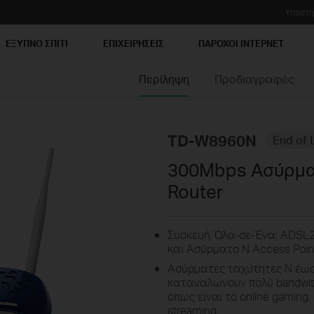
Υποστή
ΕΞΥΠΝΟ ΣΠΙΤΙ
ΕΠΙΧΕΙΡΗΣΕΙΣ
ΠΑΡΟΧΟΙ ΙΝΤΕΡΝΕΤ
Περίληψη
Προδιαγραφές
TD-W8960N
End of L
300Mbps Ασύρμ
Router
Συσκευή Όλα-σε-Ένα: ADSL2+
και Ασύρματο N Access Poin
Ασύρματες ταχύτητες N έως
καταναλώνουν πολύ bandwith 
όπως είναι το online gaming, 
streaming