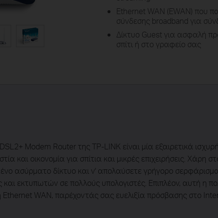
Ethernet WAN (EWAN) που πα
σύνδεσης broadband για σύν
Δίκτυο Guest για ασφαλή πρ
σπίτι ή στο γραφείο σας
L2+ Modem Router της TP-LINK είναι μία εξαιρετικά ισχυρ
ία και οικονομία για σπίτια και μικρές επιχειρήσεις. Χάρη 
νο ασύρματο δίκτυο και ν' απολαύσετε γρήγορο σερφάρισμα 
και εκτυπωτών σε πολλούς υπολογιστές. Επιπλέον, αυτή η πο
 Ethernet WAN, παρέχοντάς σας ευελιξία πρόσβασης στο Intern