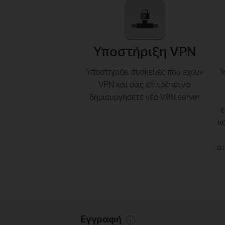
Υποστήριξη VPN
Υποστηρίζει συσκευές που έχουν
Τ
VPN και σας επιτρέπει να
δημιουργήσετε νέο VPN server
ε
κ
απ
Εγγραφή