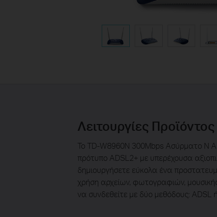
Λειτουργίες Προϊόντος
Το TD-W8960N 300Mbps Ασύρματο N ADS
πρότυπο ADSL2+ με υπερέχουσα αξιοπιστ
δημιουργήσετε εύκολα ένα προστατευμέ
χρήση αρχείων, φωτογραφιών, μουσικής 
να συνδεθείτε με δύο μεθόδους: ADSL ή