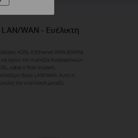
 LAN/WAN - Ευέλικτη
νδέσεις ADSL ή Ethernet WAN (EWAN),
 να έχουν την ευελιξία διαφορετικών
SL, cable ή fiber modem,
ναλλάξιμη θύρα LAN/WAN. Αυτή η
 εύκολη την εναλλαγή μεταξύ