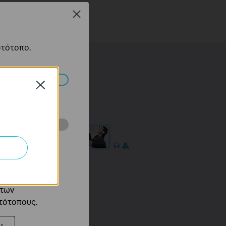
Close
στότοπο,
Close
πορούν να
ότητές σας στον
 του ιστότοπού
ό τους
 των
στότοπους.
ν